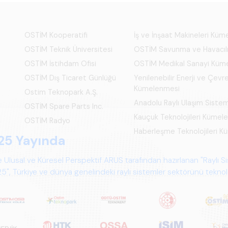
OSTİM Kooperatifi
İş ve İnşaat Makineleri Kü
OSTİM Teknik Üniversitesi
OSTİM Savunma ve Havacıl
OSTİM İstihdam Ofisi
OSTİM Medikal Sanayi Küm
OSTİM Dış Ticaret Günlüğü
Yenilenebilir Enerji ve Çevre
Kümelenmesi
Ostim Teknopark A.Ş.
Anadolu Raylı Ulaşım Siste
OSTİM Spare Parts Inc.
Kauçuk Teknolojileri Kümel
OSTİM Radyo
Haberleşme Teknolojileri 
25 Yayında
 Ulusal ve Küresel Perspektif ARUS tarafından hazırlanan "Raylı S
", Türkiye ve dünya genelindeki raylı sistemler sektörünü teknoloj
psamlı biçimde ele alan bir referans çalışmasıdır.