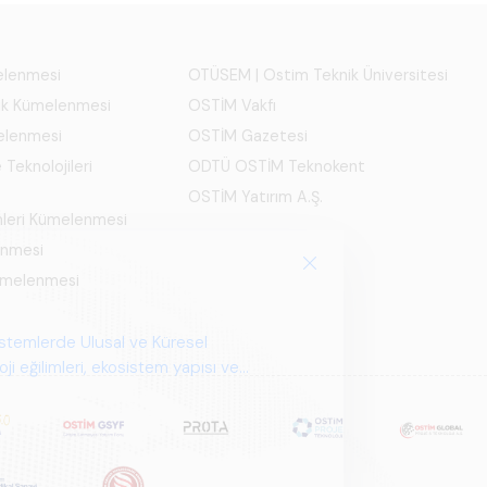
melenmesi
OTÜSEM | Ostim Teknik Üniversitesi
ık Kümelenmesi
OSTİM Vakfı
elenmesi
OSTİM Gazetesi
 Teknolojileri
ODTÜ OSTİM Teknokent
OSTİM Yatırım A.Ş.
mleri Kümelenmesi
enmesi
Kümelenmesi
istemlerde Ulusal ve Küresel
i eğilimleri, ekosistem yapısı ve