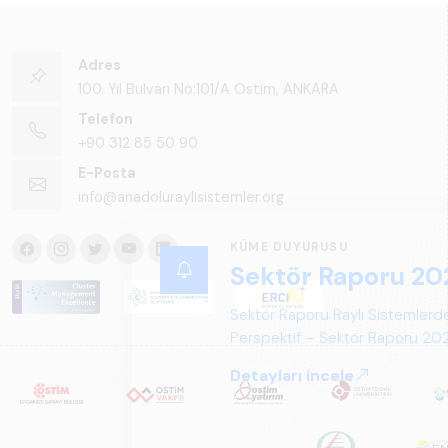
Adres
100. Yıl Bulvarı No:101/A Ostim, ANKARA
Telefon
+90 312 85 50 90
E-Posta
info@anadoluraylisistemler.org
KÜME DUYURUSU
Sektör Raporu 20
Sektör Raporu Raylı Sistemlerde
Perspektif – Sektör Raporu 2025
gelecek perspektifi açısından ka
Detayları incele