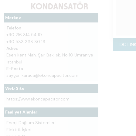
Merkez
Telefon
+90 216 314 54 10
+90 533 338 30 16
DC LIN
Adres
Esen kent Mah. Şair Baki sk. No 10 Ümraniye
İstanbul
E-Posta
saygun.karaca@ekoncapacitor.com
Web Site
https://www.ekoncapacitor.com
Faaliyet Alanları
Enerji Dağıtım Sistemleri
Elektrik İşleri