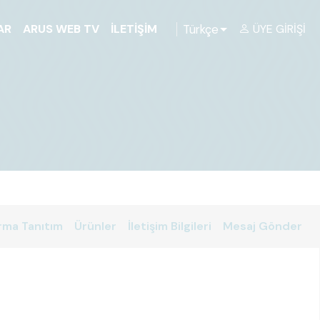
Türkçe
AR
ARUS WEB TV
İLETIŞIM
ÜYE GIRIŞI
rma Tanıtım
Ürünler
İletişim Bilgileri
Mesaj Gönder