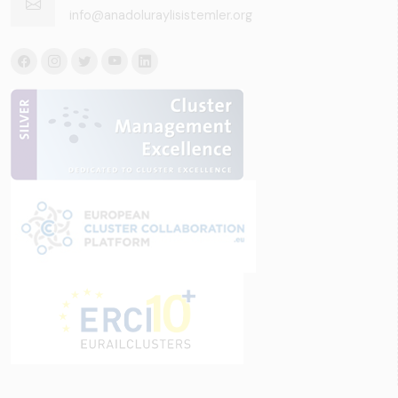
info@anadoluraylisistemler.org