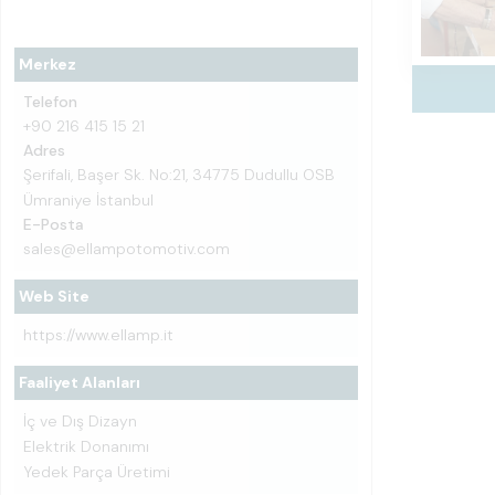
Merkez
Telefon
+90 216 415 15 21
Adres
Şerifali, Başer Sk. No:21, 34775 Dudullu OSB
Ümraniye İstanbul
E-Posta
sales@ellampotomotiv.com
Web Site
https://www.ellamp.it
Faaliyet Alanları
İç ve Dış Dizayn
Elektrik Donanımı
Yedek Parça Üretimi