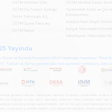
OSTİM İstihdam Ofisi
OSTİM Medikal Sanayi Küm
OSTİM Dış Ticaret Günlüğü
Yenilenebilir Enerji ve Çevre
Kümelenmesi
Ostim Teknopark A.Ş.
Anadolu Raylı Ulaşım Siste
OSTİM Spare Parts Inc.
Kauçuk Teknolojileri Kümel
OSTİM Radyo
Haberleşme Teknolojileri 
iyet gösteren üreticileri, tedarikçileri, teknoloji firmalarını, üniversiteleri ve kam
n öncülüğünde kurulan ARUS; demiryolu sistemleri, metro, tramvay, hafif raylı sistem
daşlar arasında iş birliğini geliştirmektedir. Yerli ve milli raylı sistem teknolojilerin
i, uluslararası iş birlikleri, tedarik zinciri geliştirme faaliyetleri, ihracat programla