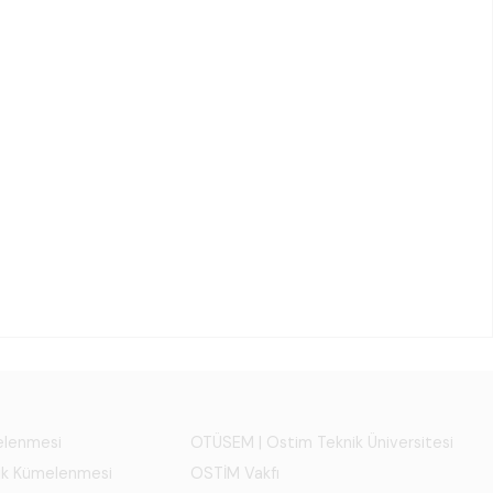
melenmesi
OTÜSEM | Ostim Teknik Üniversitesi
ık Kümelenmesi
OSTİM Vakfı