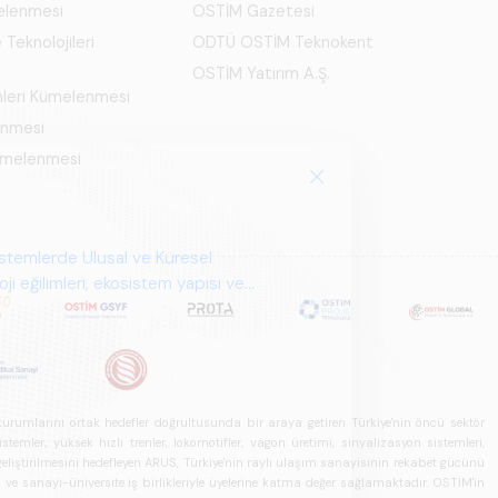
elenmesi
OSTİM Gazetesi
 Teknolojileri
ODTÜ OSTİM Teknokent
OSTİM Yatırım A.Ş.
mleri Kümelenmesi
enmesi
Kümelenmesi
u kurumlarını ortak hedefler doğrultusunda bir araya getiren Türkiye'nin öncü sektör
ler, yüksek hızlı trenler, lokomotifler, vagon üretimi, sinyalizasyon sistemleri,
in geliştirilmesini hedefleyen ARUS, Türkiye'nin raylı ulaşım sanayisinin rekabet gücünü
rı ve sanayi-üniversite iş birlikleriyle üyelerine katma değer sağlamaktadır. OSTİM'in