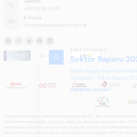
Telefon
+90 312 85 50 90
E-Posta
info@anadoluraylisistemler.org
Anadolu Raylı Ulaşım Sistemleri Kümelenmesi (ARUS), raylı sistemler sektöründe faal
kümelenmelerinden biridir. Güçlü bir üretim ve inovasyon ekosistemi olan OSTİM'i
elektrifikasyon çözümleri ve raylı ulaşım altyapıları alanlarında faaliyet gösteren pay
artıran önemli bir platform olarak çalışmalarını sürdürmektedir. ARUS; Ar-Ge projeler