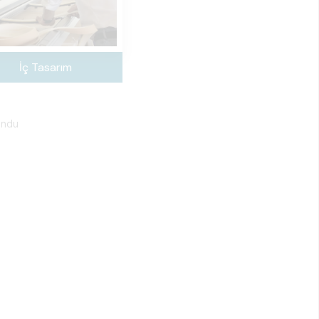
İç Tasarım
undu