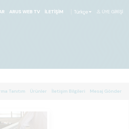
Türkçe
AR
ARUS WEB TV
İLETIŞIM
ÜYE GIRIŞI
rma Tanıtım
Ürünler
İletişim Bilgileri
Mesaj Gönder