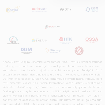
Sistemlerde Ulusal
ve Küresel
Perspektif – Sektör
Raporu 2025",
Türkiye ve dünya
genelindeki raylı
sistemler
sektörünü teknoloji
eğilimleri,
ekosistem yapısı
ve gelecek
perspektifi
Anadolu Raylı Ulaşım Sistemleri Kümelenmesi (ARUS), raylı sistemler sektöründe
açısından kapsamlı
faaliyet gösteren üreticileri, tedarikçileri, teknoloji firmalarını, üniversiteleri ve kamu
kurumlarını ortak hedefler doğrultusunda bir araya getiren Türkiye'nin öncü
biçimde ele alan
sektör kümelenmelerinden biridir. Güçlü bir üretim ve inovasyon ekosistemi olan
bir referans
OSTİM'in öncülüğünde kurulan ARUS; demiryolu sistemleri, metro, tramvay, hafif
çalışmasıdır.
raylı sistemler, yüksek hızlı trenler, lokomotifler, vagon üretimi, sinyalizasyon
sistemleri, elektrifikasyon çözümleri ve raylı ulaşım altyapıları alanlarında
faaliyet gösteren paydaşlar arasında iş birliğini geliştirmektedir. Yerli ve milli raylı
sistem teknolojilerinin geliştirilmesini hedefleyen ARUS, Türkiye'nin raylı ulaşım
sanayisinin rekabet gücünü artıran önemli bir platform olarak çalışmalarını
sürdürmektedir. ARUS; Ar-Ge projeleri, uluslararası iş birlikleri, tedarik zinciri