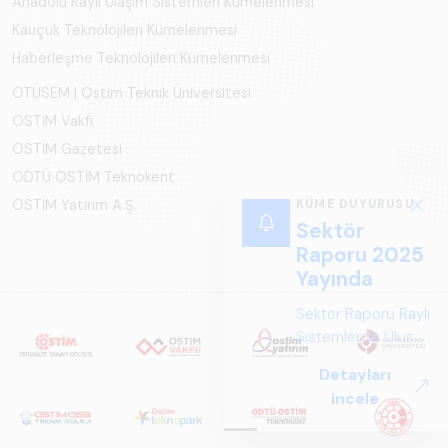
Anadolu Raylı Ulaşım Sistemleri Kümelenmesi
Kauçuk Teknolojileri Kümelenmesi
Haberleşme Teknolojileri Kümelenmesi
OTÜSEM | Ostim Teknik Üniversitesi
OSTİM Vakfı
OSTİM Gazetesi
ODTÜ OSTİM Teknokent
OSTİM Yatırım A.Ş.
KÜME DUYURUSU
Sektör
Raporu 2025
Yayında
Sektör Raporu Raylı
Sistemlerde Ulusal
ve Küresel
Detayları
Perspektif ARUS
incele
tarafından
hazırlanan "Raylı