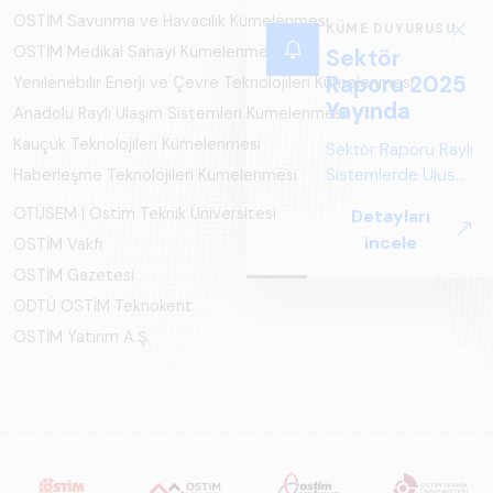
OSTİM Savunma ve Havacılık Kümelenmesi
KÜME DUYURUSU
OSTİM Medikal Sanayi Kümelenmesi
Sektör
Raporu 2025
Yenilenebilir Enerji ve Çevre Teknolojileri Kümelenmesi
Yayında
Anadolu Raylı Ulaşım Sistemleri Kümelenmesi
Kauçuk Teknolojileri Kümelenmesi
Sektör Raporu Raylı
Sistemlerde Ulusal
Haberleşme Teknolojileri Kümelenmesi
ve Küresel
OTÜSEM | Ostim Teknik Üniversitesi
Detayları
Perspektif ARUS
incele
OSTİM Vakfı
tarafından
OSTİM Gazetesi
hazırlanan "Raylı
Sistemlerde Ulusal
ODTÜ OSTİM Teknokent
ve Küresel
OSTİM Yatırım A.Ş.
Perspektif – Sektör
Raporu 2025",
Türkiye ve dünya
genelindeki raylı
sistemler
sektörünü teknoloji