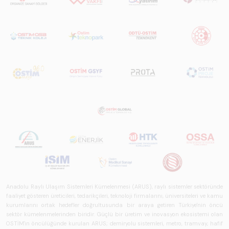
eğilimleri,
ekosistem yapısı
ve gelecek
perspektifi
açısından kapsamlı
biçimde ele alan
bir referans
çalışmasıdır.
Anadolu Raylı Ulaşım Sistemleri Kümelenmesi (ARUS), raylı sistemler sektöründe
faaliyet gösteren üreticileri, tedarikçileri, teknoloji firmalarını, üniversiteleri ve kamu
kurumlarını ortak hedefler doğrultusunda bir araya getiren Türkiye'nin öncü
sektör kümelenmelerinden biridir. Güçlü bir üretim ve inovasyon ekosistemi olan
OSTİM'in öncülüğünde kurulan ARUS; demiryolu sistemleri, metro, tramvay, hafif