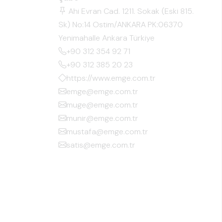
Ahi Evran Cad. 1211. Sokak (Eski 815.
Sk) No:14 Ostim/ANKARA PK:06370
Yenimahalle Ankara Türkiye
+90 312 354 92 71
+90 312 385 20 23
https://www.emge.com.tr
emge@emge.com.tr
muge@emge.com.tr
munir@emge.com.tr
mustafa@emge.com.tr
satis@emge.com.tr