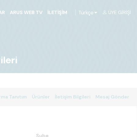
Türkçe
AR
ARUS WEB TV
İLETIŞIM
ÜYE GIRIŞI
leri
rma Tanıtım
Ürünler
İletişim Bilgileri
Mesaj Gönder
Şube