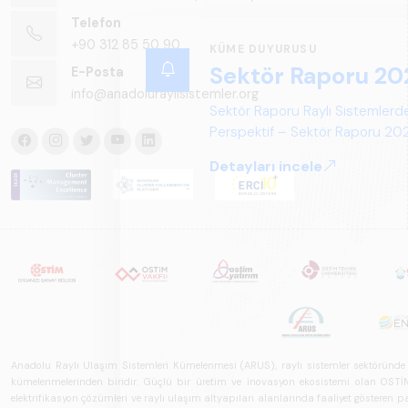
Telefon
+90 312 85 50 90
KÜME DUYURUSU
Sektör Raporu 20
E-Posta
info@anadoluraylisistemler.org
Sektör Raporu Raylı Sistemlerde
Perspektif – Sektör Raporu 2025
gelecek perspektifi açısından ka
Detayları incele
Anadolu Raylı Ulaşım Sistemleri Kümelenmesi (ARUS), raylı sistemler sektöründe faal
kümelenmelerinden biridir. Güçlü bir üretim ve inovasyon ekosistemi olan OSTİM'i
elektrifikasyon çözümleri ve raylı ulaşım altyapıları alanlarında faaliyet gösteren pay