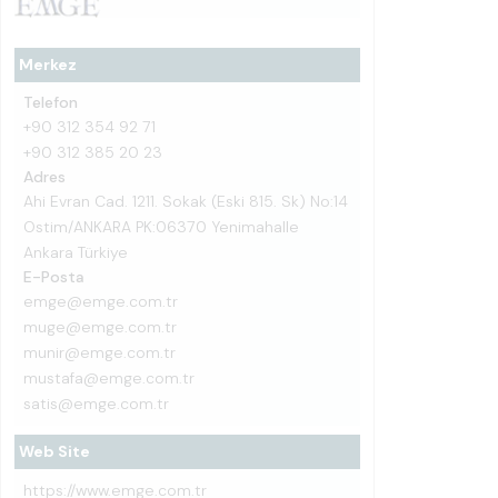
Merkez
Telefon
+90 312 354 92 71
+90 312 385 20 23
Adres
Ahi Evran Cad. 1211. Sokak (Eski 815. Sk) No:14
Ostim/ANKARA PK:06370 Yenimahalle
Ankara Türkiye
E-Posta
emge@emge.com.tr
muge@emge.com.tr
munir@emge.com.tr
mustafa@emge.com.tr
satis@emge.com.tr
Web Site
https://www.emge.com.tr