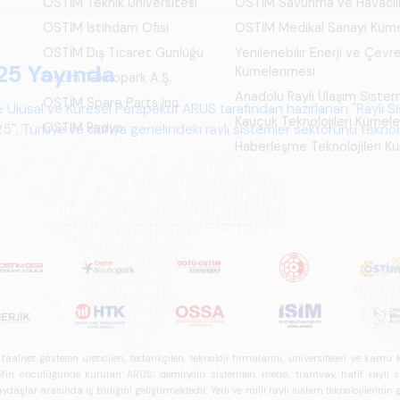
OSTİM Teknik Üniversitesi
OSTİM Savunma ve Havacıl
OSTİM İstihdam Ofisi
OSTİM Medikal Sanayi Küm
OSTİM Dış Ticaret Günlüğü
Yenilenebilir Enerji ve Çevre
25 Yayında
Kümelenmesi
Ostim Teknopark A.Ş.
Anadolu Raylı Ulaşım Siste
OSTİM Spare Parts Inc.
 Ulusal ve Küresel Perspektif ARUS tarafından hazırlanan "Raylı S
Kauçuk Teknolojileri Kümel
OSTİM Radyo
", Türkiye ve dünya genelindeki raylı sistemler sektörünü teknoloj
Haberleşme Teknolojileri 
psamlı biçimde ele alan bir referans çalışmasıdır.
iyet gösteren üreticileri, tedarikçileri, teknoloji firmalarını, üniversiteleri ve kam
n öncülüğünde kurulan ARUS; demiryolu sistemleri, metro, tramvay, hafif raylı sistem
daşlar arasında iş birliğini geliştirmektedir. Yerli ve milli raylı sistem teknolojilerin