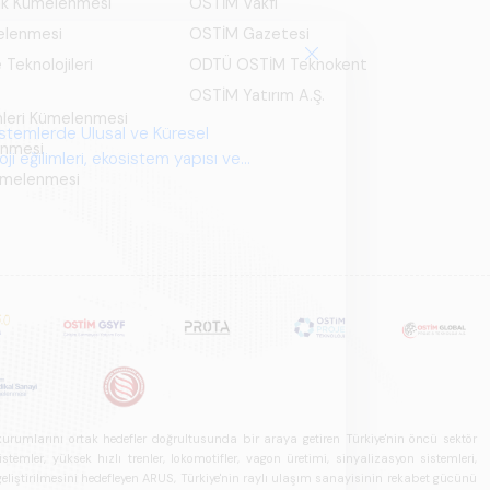
ık Kümelenmesi
OSTİM Vakfı
elenmesi
OSTİM Gazetesi
 Teknolojileri
ODTÜ OSTİM Teknokent
OSTİM Yatırım A.Ş.
mleri Kümelenmesi
istemlerde Ulusal ve Küresel
enmesi
i eğilimleri, ekosistem yapısı ve
Kümelenmesi
u kurumlarını ortak hedefler doğrultusunda bir araya getiren Türkiye'nin öncü sektör
ler, yüksek hızlı trenler, lokomotifler, vagon üretimi, sinyalizasyon sistemleri,
in geliştirilmesini hedefleyen ARUS, Türkiye'nin raylı ulaşım sanayisinin rekabet gücünü