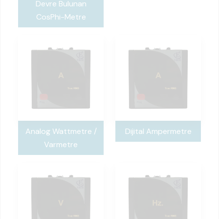
Devre Bulunan
CosPhi-Metre
Analog Wattmetre /
Dijital Ampermetre
Varmetre