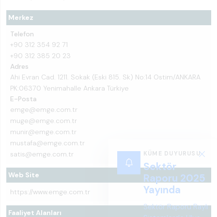
Merkez
Telefon
+90 312 354 92 71
+90 312 385 20 23
Adres
Ahi Evran Cad. 1211. Sokak (Eski 815. Sk) No:14 Ostim/ANKARA
PK:06370 Yenimahalle Ankara Türkiye
E-Posta
emge@emge.com.tr
muge@emge.com.tr
munir@emge.com.tr
mustafa@emge.com.tr
satis@emge.com.tr
Web Site
https://www.emge.com.tr
Faaliyet Alanları