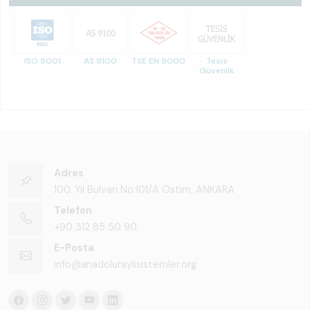
ISO 9001
AS 9100
TSE EN 9000
Tesis
Güvenlik
Adres
100. Yıl Bulvarı No:101/A Ostim, ANKARA
Telefon
+90 312 85 50 90
E-Posta
info@anadoluraylisistemler.org