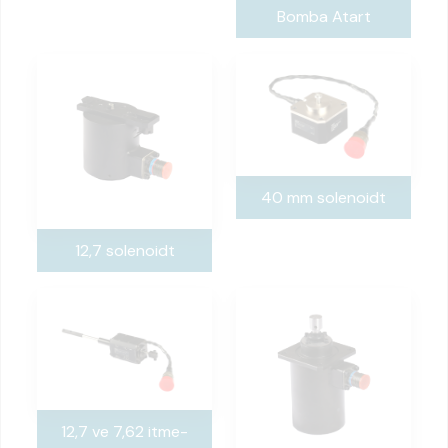
Bomba Atart
40 mm solenoidt
12,7 solenoidt
12,7 ve 7,62 itme-