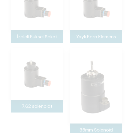
İzoleli Buksel Soket
Yaylı Born Klemens
7,62 solenoidt
35mm Solenoid