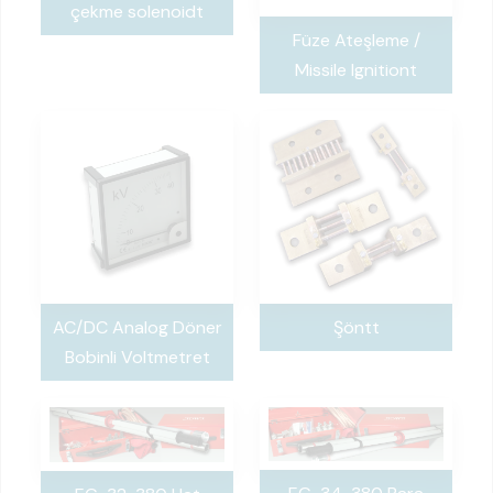
çekme solenoidt
Füze Ateşleme /
Missile Ignitiont
AC/DC Analog Döner
Şöntt
Bobinli Voltmetret