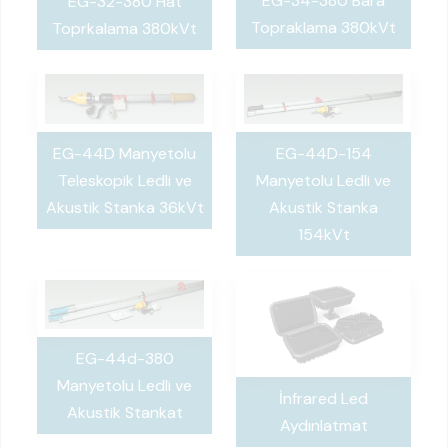
EG-34-380 Bara
EG-32-380 Hat
Topraklama 380kVt
Toprkalama 380kVt
EG-44D Manyetolu
EG-44D-154
Teleskopik Ledli ve
Manyetolu Ledli ve
Akustik Stanka 36kVt
Akustik Stanka
154kVt
EG-44d-380
Manyetolu Ledli ve
İnfrared Led
Akustik Stankat
Aydınlatmat