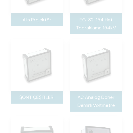
Alis Projektör
EG-32-154 Hat
Topraklama 154kV
ŞÖNT ÇEŞİTLERİ
AC Analog Döner
Demirli Voltmetre