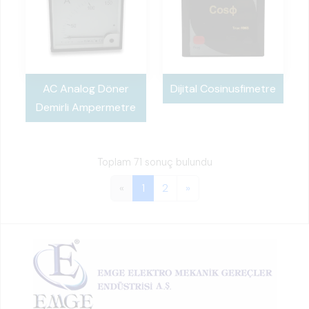
AC Analog Döner
Dijital Cosinusfimetre
Demirli Ampermetre
Toplam 71 sonuç bulundu
«
1
2
»