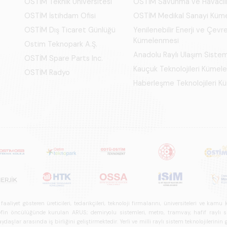
OSTİM Teknik Üniversitesi
OSTİM Savunma ve Havacıl
OSTİM İstihdam Ofisi
OSTİM Medikal Sanayi Küm
OSTİM Dış Ticaret Günlüğü
Yenilenebilir Enerji ve Çevre
Kümelenmesi
Ostim Teknopark A.Ş.
Anadolu Raylı Ulaşım Siste
OSTİM Spare Parts Inc.
Kauçuk Teknolojileri Kümel
OSTİM Radyo
Haberleşme Teknolojileri 
iyet gösteren üreticileri, tedarikçileri, teknoloji firmalarını, üniversiteleri ve kam
n öncülüğünde kurulan ARUS; demiryolu sistemleri, metro, tramvay, hafif raylı sistem
daşlar arasında iş birliğini geliştirmektedir. Yerli ve milli raylı sistem teknolojilerin