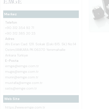
Merkez
Telefon
+90 312 354 92 71
+90 312 385 20 23
Adres
Ahi Evran Cad. 1211. Sokak (Eski 815. Sk) No:14
Ostim/ANKARA PK:06370 Yenimahalle
Ankara Türkiye
E-Posta
emge@emge.com.tr
muge@emge.com.tr
munir@emge.com.tr
mustafa@emge.com.tr
satis@emge.com.tr
Web Site
https://www.emge.com.tr