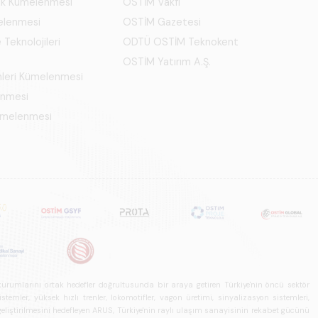
ık Kümelenmesi
OSTİM Vakfı
elenmesi
OSTİM Gazetesi
 Teknolojileri
ODTÜ OSTİM Teknokent
OSTİM Yatırım A.Ş.
mleri Kümelenmesi
enmesi
Kümelenmesi
u kurumlarını ortak hedefler doğrultusunda bir araya getiren Türkiye'nin öncü sektör
ler, yüksek hızlı trenler, lokomotifler, vagon üretimi, sinyalizasyon sistemleri,
in geliştirilmesini hedefleyen ARUS, Türkiye'nin raylı ulaşım sanayisinin rekabet gücünü