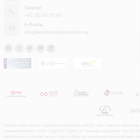
Telefon
+90 312 85 50 90
E-Posta
info@anadoluraylisistemler.org
Anadolu Raylı Ulaşım Sistemleri Kümelenmesi (ARUS), raylı sistemler sektöründe faal
kümelenmelerinden biridir. Güçlü bir üretim ve inovasyon ekosistemi olan OSTİM'i
elektrifikasyon çözümleri ve raylı ulaşım altyapıları alanlarında faaliyet gösteren pay