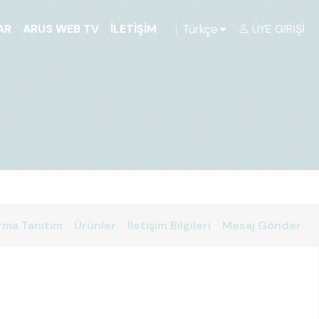
Türkçe
AR
ARUS WEB TV
İLETIŞIM
ÜYE GIRIŞI
rma Tanıtım
Ürünler
İletişim Bilgileri
Mesaj Gönder