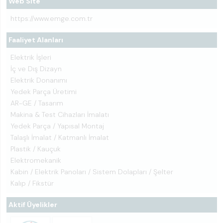
Web Site
https://www.emge.com.tr
Faaliyet Alanları
Elektrik İşleri
İç ve Dış Dizayn
Elektrik Donanımı
Yedek Parça Üretimi
AR-GE / Tasarım
Makina & Test Cihazları İmalatı
Yedek Parça / Yapısal Montaj
Talaşlı İmalat / Katmanlı İmalat
Plastik / Kauçuk
Elektromekanik
Kabin / Elektrik Panoları / Sistem Dolapları / Şelter
Kalıp / Fikstür
Aktif Üyelikler