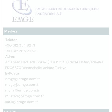
Merkez
Telefon
+90 312 354 92 71
+90 312 385 20 23
Adres
Ahi Evran Cad. 1211. Sokak (Eski 815. Sk) No:14 Ostim/ANKARA
PK:06370 Yenimahalle Ankara Türkiye
E-Posta
emge@emge.com.tr
muge@emge.com.tr
munir@emge.com.tr
mustafa@emge.com.tr
satis@emge.com.tr