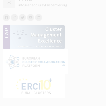
info@anadoluraylisistemler.org