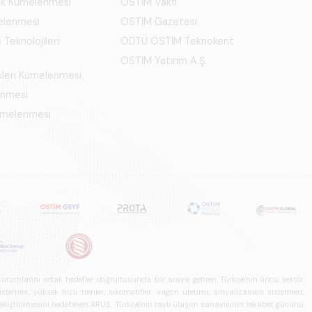
ık Kümelenmesi
OSTİM Vakfı
elenmesi
OSTİM Gazetesi
 Teknolojileri
ODTÜ OSTİM Teknokent
OSTİM Yatırım A.Ş.
mleri Kümelenmesi
enmesi
Kümelenmesi
u kurumlarını ortak hedefler doğrultusunda bir araya getiren Türkiye'nin öncü sektör
ler, yüksek hızlı trenler, lokomotifler, vagon üretimi, sinyalizasyon sistemleri,
in geliştirilmesini hedefleyen ARUS, Türkiye'nin raylı ulaşım sanayisinin rekabet gücünü