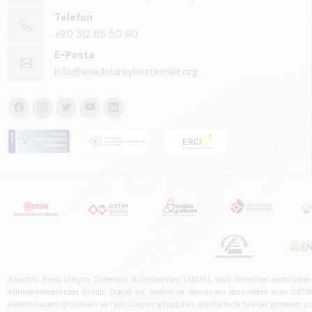
Telefon
+90 312 85 50 90
E-Posta
info@anadoluraylisistemler.org
Anadolu Raylı Ulaşım Sistemleri Kümelenmesi (ARUS), raylı sistemler sektöründe faal
kümelenmelerinden biridir. Güçlü bir üretim ve inovasyon ekosistemi olan OSTİM'i
elektrifikasyon çözümleri ve raylı ulaşım altyapıları alanlarında faaliyet gösteren pay