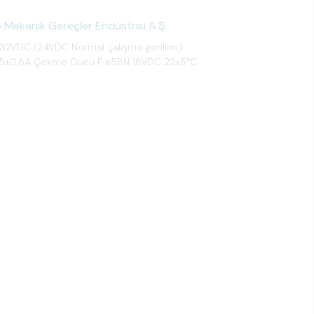
Mekanik Gereçler Endüstrisi A.Ş.
8-32VDC (24VDC Normal çalışma gerilimi)
5,5±0,8A Çekme Gücü F ≥58N 18VDC 22±5°C