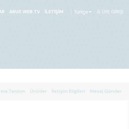
Türkçe
AR
ARUS WEB TV
İLETIŞIM
ÜYE GIRIŞI
rma Tanıtım
Ürünler
İletişim Bilgileri
Mesaj Gönder