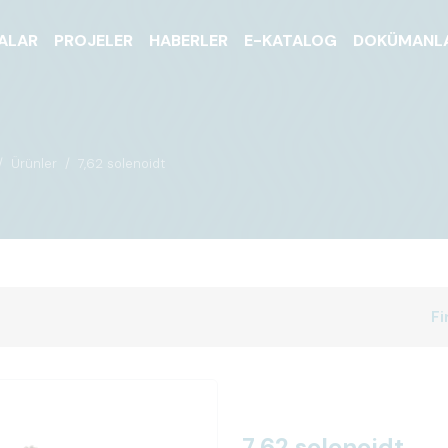
ALAR
PROJELER
HABERLER
E-KATALOG
DOKÜMANL
Ürünler
7,62 solenoidt
Fi
7,62 solenoidt