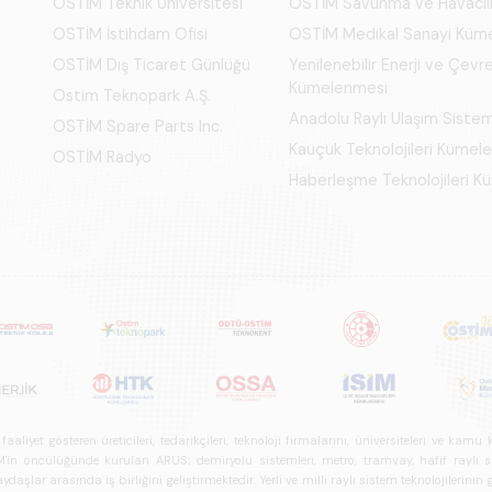
OSTİM Teknik Üniversitesi
OSTİM Savunma ve Havacıl
OSTİM İstihdam Ofisi
OSTİM Medikal Sanayi Küm
OSTİM Dış Ticaret Günlüğü
Yenilenebilir Enerji ve Çevre
Kümelenmesi
Ostim Teknopark A.Ş.
Anadolu Raylı Ulaşım Siste
OSTİM Spare Parts Inc.
Kauçuk Teknolojileri Kümel
OSTİM Radyo
Haberleşme Teknolojileri 
iyet gösteren üreticileri, tedarikçileri, teknoloji firmalarını, üniversiteleri ve kam
n öncülüğünde kurulan ARUS; demiryolu sistemleri, metro, tramvay, hafif raylı sistem
daşlar arasında iş birliğini geliştirmektedir. Yerli ve milli raylı sistem teknolojilerin