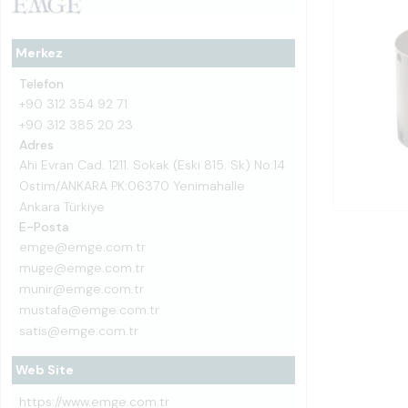
Merkez
Telefon
+90 312 354 92 71
+90 312 385 20 23
Adres
Ahi Evran Cad. 1211. Sokak (Eski 815. Sk) No:14
Ostim/ANKARA PK:06370 Yenimahalle
Ankara Türkiye
E-Posta
emge@emge.com.tr
muge@emge.com.tr
munir@emge.com.tr
mustafa@emge.com.tr
satis@emge.com.tr
Web Site
https://www.emge.com.tr