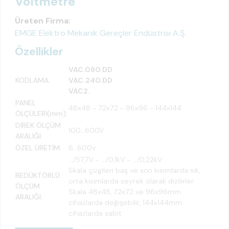
Voltmetre
Üreten Firma:
EMGE Elektro Mekanik Gereçler Endüstrisi A.Ş.
Özellikler
VAC.090.DD
KODLAMA:
VAC.240.DD
VAC2.
PANEL
48x48 - 72x72 - 96x96 - 144x144
ÖLÇÜLERİ(mm):
DİREK ÖLÇÜM
100...600V
ARALIĞI:
ÖZEL ÜRETİM:
6...600v
.../57,7V - .../0,1kV - .../0,22kV
Skala çizgileri baş ve son kısımlarda sık,
REDÜKTÖRLÜ
orta kısımlarda seyrek olarak dizilirler.
ÖLÇÜM
Skala 48x48, 72x72 ve 96x96mm
ARALIĞI:
cihazlarda değişebilir, 144x144mm
cihazlarda sabit