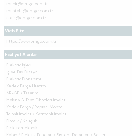
munir@emge.com.tr
mustafa@emge.com.tr
satis@emge.com.tr
Web Site
https://www.emge.com.tr
Faaliyet Alanları
Elektrik İşleri
İç ve Dış Dizayn
Elektrik Donanımı
Yedek Parça Üretimi
AR-GE / Tasarım
Makina & Test Cihazları İmalatı
Yedek Parça / Yapısal Montaj
Talaşlı İmalat / Katmanlı İmalat
Plastik / Kauçuk
Elektromekanik
Kabin / Elektrik Panoları / Sistem Dolapları / Şelter