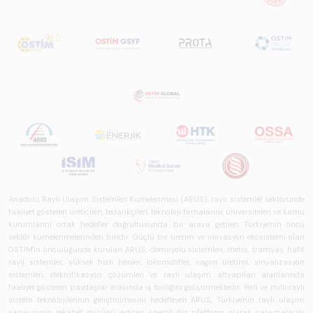
Anadolu Raylı Ulaşım Sistemleri Kümelenmesi (ARUS), raylı sistemler sektöründe
faaliyet gösteren üreticileri, tedarikçileri, teknoloji firmalarını, üniversiteleri ve kamu
kurumlarını ortak hedefler doğrultusunda bir araya getiren Türkiye'nin öncü
sektör kümelenmelerinden biridir. Güçlü bir üretim ve inovasyon ekosistemi olan
OSTİM'in öncülüğünde kurulan ARUS; demiryolu sistemleri, metro, tramvay, hafif
raylı sistemler, yüksek hızlı trenler, lokomotifler, vagon üretimi, sinyalizasyon
sistemleri, elektrifikasyon çözümleri ve raylı ulaşım altyapıları alanlarında
faaliyet gösteren paydaşlar arasında iş birliğini geliştirmektedir. Yerli ve milli raylı
sistem teknolojilerinin geliştirilmesini hedefleyen ARUS, Türkiye'nin raylı ulaşım
sanayisinin rekabet gücünü artıran önemli bir platform olarak çalışmalarını