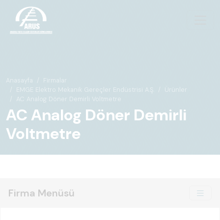
Anasayfa
Firmalar
EMGE Elektro Mekanik Gereçler Endüstrisi A.Ş.
Ürünler
AC Analog Döner Demirli Voltmetre
AC Analog Döner Demirli
Voltmetre
Firma Menüsü