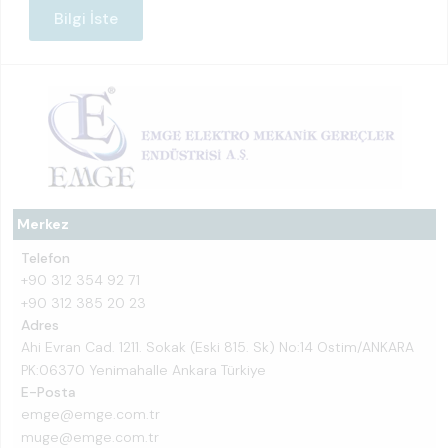
Bilgi İste
Merkez
Telefon
+90 312 354 92 71
+90 312 385 20 23
Adres
Ahi Evran Cad. 1211. Sokak (Eski 815. Sk) No:14 Ostim/ANKARA
PK:06370 Yenimahalle Ankara Türkiye
E-Posta
emge@emge.com.tr
muge@emge.com.tr