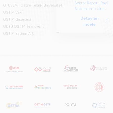
Sektör Raporu Raylı
OTÜSEM | Ostim Teknik Üniversitesi
Sistemlerde Ulusal
OSTİM Vakfı
ve Küresel
Detayları
OSTİM Gazetesi
Perspektif ARUS
incele
tarafından
ODTÜ OSTİM Teknokent
hazırlanan "Raylı
OSTİM Yatırım A.Ş.
Sistemlerde Ulusal
ve Küresel
Perspektif – Sektör
Raporu 2025",
Türkiye ve dünya
genelindeki raylı
sistemler
sektörünü teknoloji
eğilimleri,
ekosistem yapısı
ve gelecek
perspektifi
açısından kapsamlı