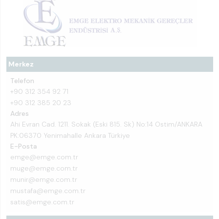
Merkez
Telefon
+90 312 354 92 71
+90 312 385 20 23
Adres
Ahi Evran Cad. 1211. Sokak (Eski 815. Sk) No:14 Ostim/ANKARA
PK:06370 Yenimahalle Ankara Türkiye
E-Posta
emge@emge.com.tr
muge@emge.com.tr
munir@emge.com.tr
mustafa@emge.com.tr
satis@emge.com.tr