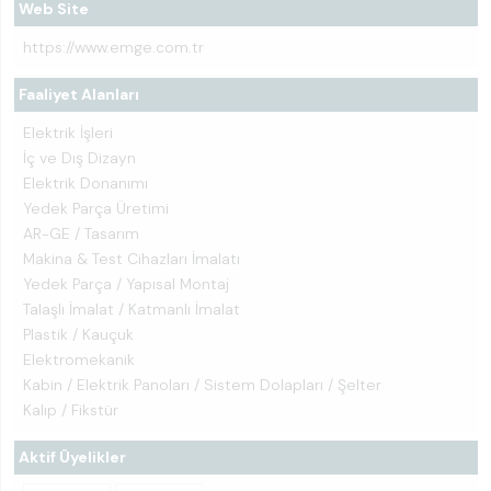
Web Site
https://www.emge.com.tr
Faaliyet Alanları
Elektrik İşleri
İç ve Dış Dizayn
Elektrik Donanımı
Yedek Parça Üretimi
AR-GE / Tasarım
Makina & Test Cihazları İmalatı
Yedek Parça / Yapısal Montaj
Talaşlı İmalat / Katmanlı İmalat
Plastik / Kauçuk
Elektromekanik
Kabin / Elektrik Panoları / Sistem Dolapları / Şelter
Kalıp / Fikstür
Aktif Üyelikler