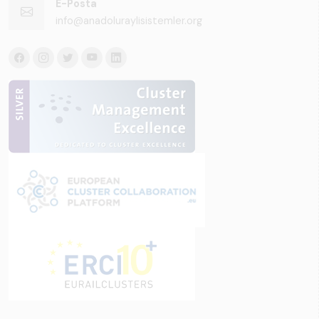
E-Posta
info@anadoluraylisistemler.org