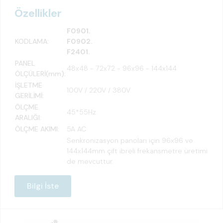
Özellikler
F0901.
KODLAMA:
F0902.
F2401.
PANEL
48x48 - 72x72 - 96x96 - 144x144
ÖLÇÜLERİ(mm):
İŞLETME
100V / 220V / 380V
GERİLİMİ:
ÖLÇME
45*55Hz.
ARALIĞI:
ÖLÇME AKIMI:
5A AC
Senkronizasyon panoları için 96x96 ve
144x144mm çift ibreli frekansmetre üretimi
de mevcuttur.
Bilgi İste