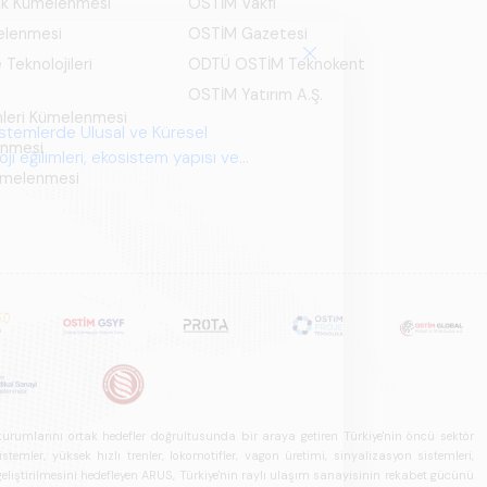
ık Kümelenmesi
OSTİM Vakfı
elenmesi
OSTİM Gazetesi
 Teknolojileri
ODTÜ OSTİM Teknokent
OSTİM Yatırım A.Ş.
mleri Kümelenmesi
istemlerde Ulusal ve Küresel
enmesi
i eğilimleri, ekosistem yapısı ve
Kümelenmesi
u kurumlarını ortak hedefler doğrultusunda bir araya getiren Türkiye'nin öncü sektör
ler, yüksek hızlı trenler, lokomotifler, vagon üretimi, sinyalizasyon sistemleri,
in geliştirilmesini hedefleyen ARUS, Türkiye'nin raylı ulaşım sanayisinin rekabet gücünü