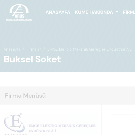
ANASAYFA
KÜME HAKKINDA
FIRM
Anasayfa
Firmalar
EMGE Elektro Mekanik Gereçler Endüstrisi A.Ş.
Buksel Soket
Firma Menüsü