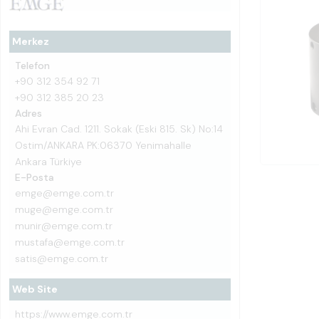
Merkez
Telefon
+90 312 354 92 71
+90 312 385 20 23
Adres
Ahi Evran Cad. 1211. Sokak (Eski 815. Sk) No:14
Ostim/ANKARA PK:06370 Yenimahalle
Ankara Türkiye
E-Posta
emge@emge.com.tr
muge@emge.com.tr
munir@emge.com.tr
mustafa@emge.com.tr
satis@emge.com.tr
Web Site
https://www.emge.com.tr