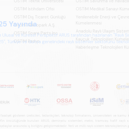
OSTİM Teknik Üniversitesi
OSTİM Savunma ve Havacıl
OSTİM İstihdam Ofisi
OSTİM Medikal Sanayi Küm
OSTİM Dış Ticaret Günlüğü
Yenilenebilir Enerji ve Çevre
25 Yayında
Kümelenmesi
Ostim Teknopark A.Ş.
Anadolu Raylı Ulaşım Siste
OSTİM Spare Parts Inc.
 Ulusal ve Küresel Perspektif ARUS tarafından hazırlanan "Raylı S
Kauçuk Teknolojileri Kümel
OSTİM Radyo
", Türkiye ve dünya genelindeki raylı sistemler sektörünü teknoloj
Haberleşme Teknolojileri 
psamlı biçimde ele alan bir referans çalışmasıdır.
iyet gösteren üreticileri, tedarikçileri, teknoloji firmalarını, üniversiteleri ve kam
n öncülüğünde kurulan ARUS; demiryolu sistemleri, metro, tramvay, hafif raylı sistem
daşlar arasında iş birliğini geliştirmektedir. Yerli ve milli raylı sistem teknolojilerin