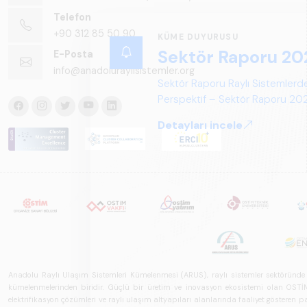
Telefon
+90 312 85 50 90
KÜME DUYURUSU
Sektör Raporu 20
E-Posta
info@anadoluraylisistemler.org
Sektör Raporu Raylı Sistemlerde
Perspektif – Sektör Raporu 2025
gelecek perspektifi açısından ka
Detayları incele
Anadolu Raylı Ulaşım Sistemleri Kümelenmesi (ARUS), raylı sistemler sektöründe faal
kümelenmelerinden biridir. Güçlü bir üretim ve inovasyon ekosistemi olan OSTİM'i
elektrifikasyon çözümleri ve raylı ulaşım altyapıları alanlarında faaliyet gösteren pay