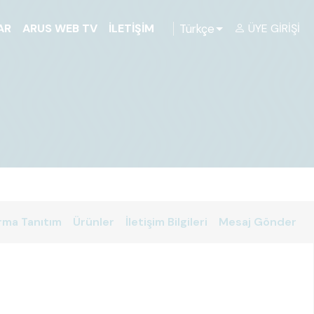
Türkçe
AR
ARUS WEB TV
İLETIŞIM
ÜYE GIRIŞI
rma Tanıtım
Ürünler
İletişim Bilgileri
Mesaj Gönder