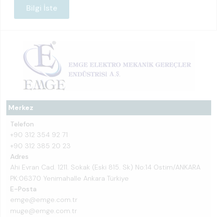
Bilgi İste
Merkez
Telefon
+90 312 354 92 71
+90 312 385 20 23
Adres
Ahi Evran Cad. 1211. Sokak (Eski 815. Sk) No:14 Ostim/ANKARA
PK:06370 Yenimahalle Ankara Türkiye
E-Posta
emge@emge.com.tr
muge@emge.com.tr