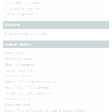
munir@emge.com.tr
mustafa@emge.com.tr
satis@emge.com.tr
Web Site
https://www.emge.com.tr
Faaliyet Alanları
Elektrik İşleri
İç ve Dış Dizayn
Elektrik Donanımı
Yedek Parça Üretimi
AR-GE / Tasarım
Makina & Test Cihazları İmalatı
Yedek Parça / Yapısal Montaj
Talaşlı İmalat / Katmanlı İmalat
Plastik / Kauçuk
Elektromekanik
Kabin / Elektrik Panoları / Sistem Dolapları / Şelter