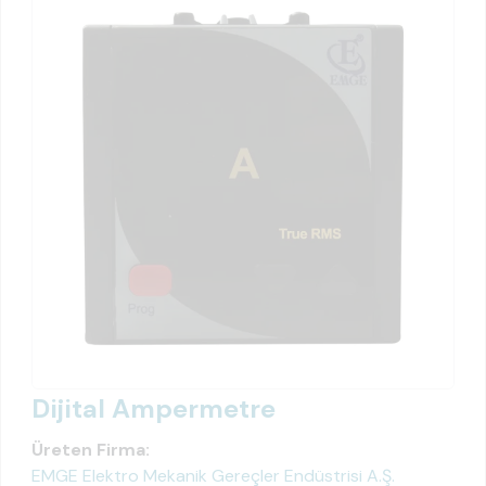
Dijital Ampermetre
Üreten Firma:
EMGE Elektro Mekanik Gereçler Endüstrisi A.Ş.