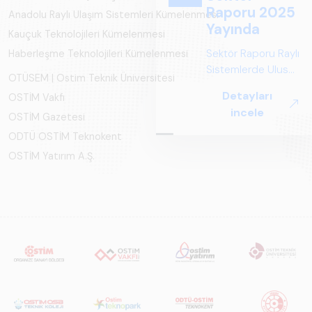
Raporu 2025
Anadolu Raylı Ulaşım Sistemleri Kümelenmesi
Yayında
Kauçuk Teknolojileri Kümelenmesi
Sektör Raporu Raylı
Haberleşme Teknolojileri Kümelenmesi
Sistemlerde Ulusal
OTÜSEM | Ostim Teknik Üniversitesi
ve Küresel
Detayları
OSTİM Vakfı
Perspektif ARUS
incele
OSTİM Gazetesi
tarafından
hazırlanan "Raylı
ODTÜ OSTİM Teknokent
Sistemlerde Ulusal
OSTİM Yatırım A.Ş.
ve Küresel
Perspektif – Sektör
Raporu 2025",
Türkiye ve dünya
genelindeki raylı
sistemler
sektörünü teknoloji
eğilimleri,
ekosistem yapısı
ve gelecek