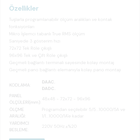
Özellikler
Tuşlarla programlanabilir ölçüm aralıkları ve kontak
fonksiyonları
Mikro İşlemci tabanlı True RMS ölçüm
Saniyede 3 gösterim hızı
72x72 Tek Röle çıkışlı
96x96 Tek ve Çift Röle çıkışlı
Geçmeli bağlantı terminali sayesinde kolay montaj
Geçmeli pano bağlantı elemanıyla kolay pano montajı
DAAC.
KODLAMA:
DADC.
PANEL
48x48 - 72x72 - 96x96
ÖLÇÜLERİ(mm):
ÖLÇME
Programdan seçilebilir 5/5...10000/5A ve
ARALIĞI:
1/1...10000/1A'e kadar
YARDIMCI
220V 50Hz.±%20
BESLEME: