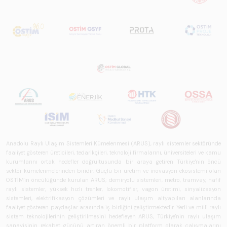
perspektifi
açısından kapsamlı
biçimde ele alan
bir referans
çalışmasıdır.
Anadolu Raylı Ulaşım Sistemleri Kümelenmesi (ARUS), raylı sistemler sektöründe
faaliyet gösteren üreticileri, tedarikçileri, teknoloji firmalarını, üniversiteleri ve kamu
kurumlarını ortak hedefler doğrultusunda bir araya getiren Türkiye'nin öncü
sektör kümelenmelerinden biridir. Güçlü bir üretim ve inovasyon ekosistemi olan
OSTİM'in öncülüğünde kurulan ARUS; demiryolu sistemleri, metro, tramvay, hafif
raylı sistemler, yüksek hızlı trenler, lokomotifler, vagon üretimi, sinyalizasyon
sistemleri, elektrifikasyon çözümleri ve raylı ulaşım altyapıları alanlarında
faaliyet gösteren paydaşlar arasında iş birliğini geliştirmektedir. Yerli ve milli raylı
sistem teknolojilerinin geliştirilmesini hedefleyen ARUS, Türkiye'nin raylı ulaşım
sanayisinin rekabet gücünü artıran önemli bir platform olarak çalışmalarını