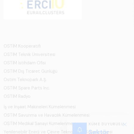
OSTİM Kooperatifi
OSTİM Teknik Üniversitesi
OSTİM İstihdam Ofisi
OSTİM Dış Ticaret Günlüğü
Ostim Teknopark A.Ş.
OSTİM Spare Parts Inc.
OSTİM Radyo
İş ve İnşaat Makineleri Kümelenmesi
OSTİM Savunma ve Havacılık Kümelenmesi
OSTİM Medikal Sanayi Kümelenmesi
KÜME DUYURUSU
Sektör
Yenilenebilir Enerji ve Çevre Teknolojileri Kümelenmesi