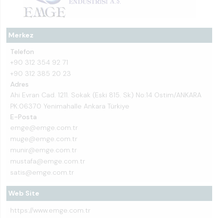
Merkez
Telefon
+90 312 354 92 71
+90 312 385 20 23
Adres
Ahi Evran Cad. 1211. Sokak (Eski 815. Sk) No:14 Ostim/ANKARA
PK:06370 Yenimahalle Ankara Türkiye
E-Posta
emge@emge.com.tr
muge@emge.com.tr
munir@emge.com.tr
mustafa@emge.com.tr
satis@emge.com.tr
Web Site
https://www.emge.com.tr