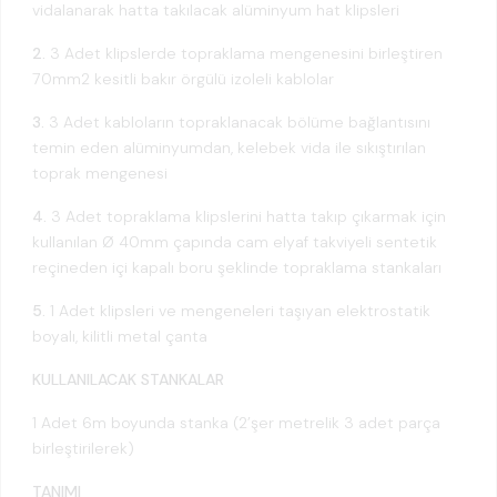
vidalanarak hatta takılacak alüminyum hat klipsleri
2.
3 Adet klipslerde topraklama mengenesini birleştiren
70mm2 kesitli bakır örgülü izoleli kablolar
3.
3 Adet kabloların topraklanacak bölüme bağlantısını
temin eden alüminyumdan, kelebek vida ile sıkıştırılan
toprak mengenesi
4.
3 Adet topraklama klipslerini hatta takıp çıkarmak için
kullanılan Ø 40mm çapında cam elyaf takviyeli sentetik
reçineden içi kapalı boru şeklinde topraklama stankaları
5.
1 Adet klipsleri ve mengeneleri taşıyan elektrostatik
boyalı, kilitli metal çanta
KULLANILACAK STANKALAR
1 Adet 6m boyunda stanka (2’şer metrelik 3 adet parça
birleştirilerek)
TANIMI