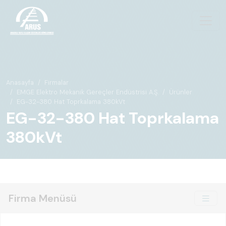
Anasayfa
Firmalar
EMGE Elektro Mekanik Gereçler Endüstrisi A.Ş.
Ürünler
EG-32-380 Hat Toprkalama 380kVt
EG-32-380 Hat Toprkalama
380kVt
Firma Menüsü