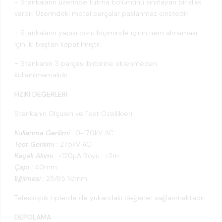
-
Stankaların üzerinde tutma bölümünü sınırlayan bir disk
vardır. Üzerindeki metal parçalar paslanmaz cinstedir.
-
Stankaların yapısı boru biçiminde içinin nem almaması
için iki baştan kapatılmıştır.
-
Stankanın 3 parçası birbirine eklenmeden
kullanılmamalıdır.
FİZİKİ DEĞERLERİ
Stankanın Ölçüleri ve Test Özellikleri :
Kullanma Gerilimi :
0-170kV AC
Test Gerilimi :
275kV AC
Kaçak Akımı :
<120µA Boyu : >2m
Çapı :
40mm
Eğilmesi :
25/85 N/mm
Teleskopik tiplerde de yukarıdaki değerler sağlanmaktadır.
DEPOLAMA