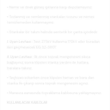
• Neme ve direk güneş ışıklarına karşı depolamayınız.
• Tozlanmış ve nemlenmiş stankaları tozunu ve nemini
temizlemeden kullanmayınız.
• Stankalar bir takım halinde sentetik bir çanta içindedir.
I. Uyarı Levhası :
Test 275kV kullanma 170kV eller buradan
ileri geçmeyecek EG 32-380T
II. Uyarı Levhası :
İlk önce toprak mengenesini sıkıca
bağlayınız, sonra klipsleri stanka yardımı ile hatlara,
baralara takınız.
• Teçhizatı sökerken önce klipsleri hattan ve bara dan
stanka ile çıkarıp sonra toprak mengenesini açınız.
• Manevra esnasında topraklama kablosuna yaklaşmayınız.
KULLANILACAK KABLOLAR