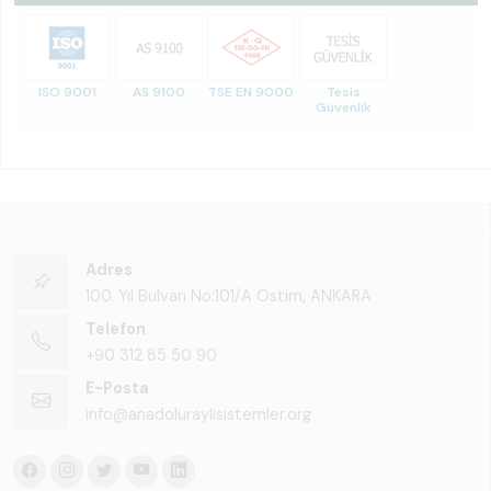
ISO 9001
AS 9100
TSE EN 9000
Tesis
Güvenlik
Adres
100. Yıl Bulvarı No:101/A Ostim, ANKARA
Telefon
+90 312 85 50 90
E-Posta
info@anadoluraylisistemler.org