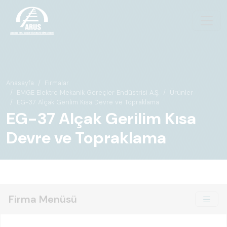
Anasayfa
Firmalar
EMGE Elektro Mekanik Gereçler Endüstrisi A.Ş.
Ürünler
EG-37 Alçak Gerilim Kısa Devre ve Topraklama
EG-37 Alçak Gerilim Kısa
Devre ve Topraklama
Firma Menüsü