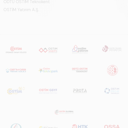
ODTÜ OSTİM Teknokent
Raporu 2025",
OSTİM Yatırım A.Ş.
Türkiye ve dünya
genelindeki raylı
sistemler
sektörünü teknoloji
eğilimleri,
ekosistem yapısı
ve gelecek
perspektifi
açısından kapsamlı
biçimde ele alan
bir referans
çalışmasıdır.