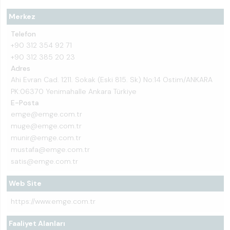
Merkez
Telefon
+90 312 354 92 71
+90 312 385 20 23
Adres
Ahi Evran Cad. 1211. Sokak (Eski 815. Sk) No:14 Ostim/ANKARA
PK:06370 Yenimahalle Ankara Türkiye
E-Posta
emge@emge.com.tr
muge@emge.com.tr
munir@emge.com.tr
mustafa@emge.com.tr
satis@emge.com.tr
Web Site
https://www.emge.com.tr
Faaliyet Alanları