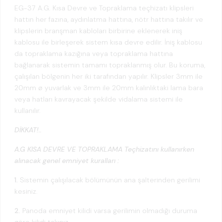
EG-37 A.G. Kısa Devre ve Topraklama teçhizatı klipsleri
hattın her fazına, aydınlatma hattına, nötr hattına takılır ve
klipslerin branşman kabloları birbirine eklenerek iniş
kablosu ile birleşerek sistem kısa devre edilir. İniş kablosu
da topraklama kazığına veya topraklama hattına
bağlanarak sistemin tamamı topraklanmış olur. Bu koruma,
çalışılan bölgenin her iki tarafından yapılır. Klipsler 3mm ile
20mm ø yuvarlak ve 3mm ile 20mm kalınlıktaki lama bara
veya hatları kavrayacak şekilde vidalama sistemi ile
kullanılır.
DİKKAT!..
A.G KISA DEVRE VE TOPRAKLAMA Teçhizatını kullanırken
alınacak genel emniyet kuralları :
1.
Sistemin çalışılacak bölümünün ana şalterinden gerilimi
kesiniz.
2.
Panoda emniyet kilidi varsa gerilimin olmadığı duruma
göre kilidi takınız.