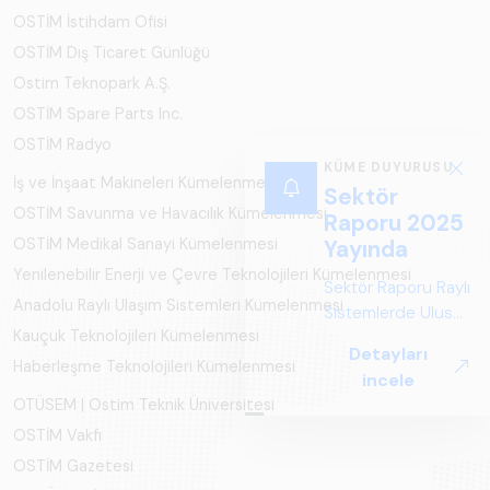
OSTİM İstihdam Ofisi
OSTİM Dış Ticaret Günlüğü
Ostim Teknopark A.Ş.
OSTİM Spare Parts Inc.
OSTİM Radyo
KÜME DUYURUSU
İş ve İnşaat Makineleri Kümelenmesi
Sektör
OSTİM Savunma ve Havacılık Kümelenmesi
Raporu 2025
OSTİM Medikal Sanayi Kümelenmesi
Yayında
Yenilenebilir Enerji ve Çevre Teknolojileri Kümelenmesi
Sektör Raporu Raylı
Anadolu Raylı Ulaşım Sistemleri Kümelenmesi
Sistemlerde Ulusal
Kauçuk Teknolojileri Kümelenmesi
ve Küresel
Detayları
Perspektif ARUS
Haberleşme Teknolojileri Kümelenmesi
incele
tarafından
OTÜSEM | Ostim Teknik Üniversitesi
hazırlanan "Raylı
OSTİM Vakfı
Sistemlerde Ulusal
ve Küresel
OSTİM Gazetesi
Perspektif – Sektör