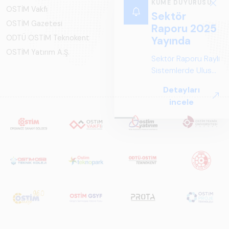
KÜME DUYURUSU
OSTİM Vakfı
Sektör
OSTİM Gazetesi
Raporu 2025
ODTÜ OSTİM Teknokent
Yayında
OSTİM Yatırım A.Ş.
Sektör Raporu Raylı
Sistemlerde Ulusal
ve Küresel
Detayları
Perspektif ARUS
incele
tarafından
hazırlanan "Raylı
Sistemlerde Ulusal
ve Küresel
Perspektif – Sektör
Raporu 2025",
Türkiye ve dünya
genelindeki raylı
sistemler
sektörünü teknoloji
eğilimleri,