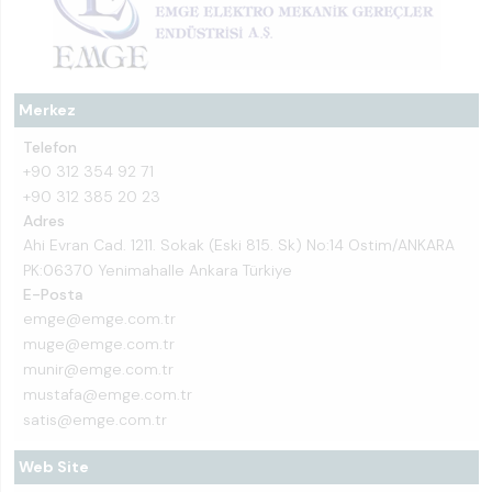
Merkez
Telefon
+90 312 354 92 71
+90 312 385 20 23
Adres
Ahi Evran Cad. 1211. Sokak (Eski 815. Sk) No:14 Ostim/ANKARA
PK:06370 Yenimahalle Ankara Türkiye
E-Posta
emge@emge.com.tr
muge@emge.com.tr
munir@emge.com.tr
mustafa@emge.com.tr
satis@emge.com.tr
Web Site