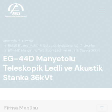
Anasayfa
Firmalar
EMGE Elektro Mekanik Gereçler Endüstrisi A.Ş.
Ürünler
EG-44D Manyetolu Teleskopik Ledli ve Akustik Stanka 36kVt
EG-44D Manyetolu
Teleskopik Ledli ve Akustik
Stanka 36kVt
Firma Menüsü