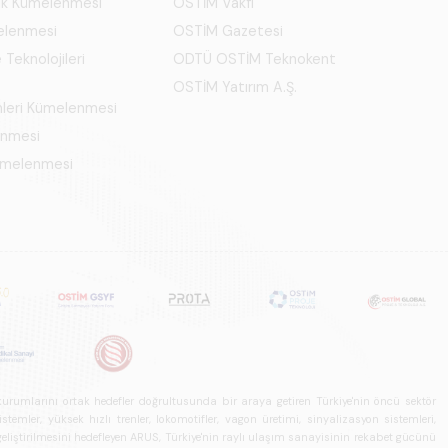
ık Kümelenmesi
OSTİM Vakfı
elenmesi
OSTİM Gazetesi
 Teknolojileri
ODTÜ OSTİM Teknokent
OSTİM Yatırım A.Ş.
mleri Kümelenmesi
enmesi
Kümelenmesi
u kurumlarını ortak hedefler doğrultusunda bir araya getiren Türkiye'nin öncü sektör
ler, yüksek hızlı trenler, lokomotifler, vagon üretimi, sinyalizasyon sistemleri,
in geliştirilmesini hedefleyen ARUS, Türkiye'nin raylı ulaşım sanayisinin rekabet gücünü