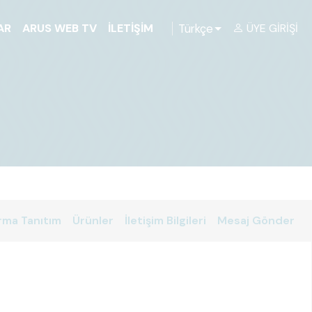
Türkçe
AR
ARUS WEB TV
İLETIŞIM
ÜYE GIRIŞI
rma Tanıtım
Ürünler
İletişim Bilgileri
Mesaj Gönder