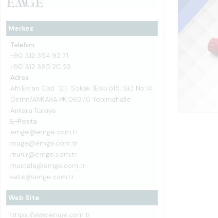
Merkez
Telefon
+90 312 354 92 71
+90 312 385 20 23
Adres
Ahi Evran Cad. 1211. Sokak (Eski 815. Sk) No:14
Ostim/ANKARA PK:06370 Yenimahalle
Ankara Türkiye
E-Posta
emge@emge.com.tr
muge@emge.com.tr
munir@emge.com.tr
mustafa@emge.com.tr
satis@emge.com.tr
Web Site
https://www.emge.com.tr