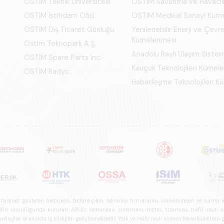
OSTİM Teknik Üniversitesi
OSTİM Savunma ve Havacıl
OSTİM İstihdam Ofisi
OSTİM Medikal Sanayi Küm
OSTİM Dış Ticaret Günlüğü
Yenilenebilir Enerji ve Çevre
Kümelenmesi
Ostim Teknopark A.Ş.
Anadolu Raylı Ulaşım Siste
OSTİM Spare Parts Inc.
Kauçuk Teknolojileri Kümel
OSTİM Radyo
Haberleşme Teknolojileri 
iyet gösteren üreticileri, tedarikçileri, teknoloji firmalarını, üniversiteleri ve kam
n öncülüğünde kurulan ARUS; demiryolu sistemleri, metro, tramvay, hafif raylı sistem
daşlar arasında iş birliğini geliştirmektedir. Yerli ve milli raylı sistem teknolojilerin