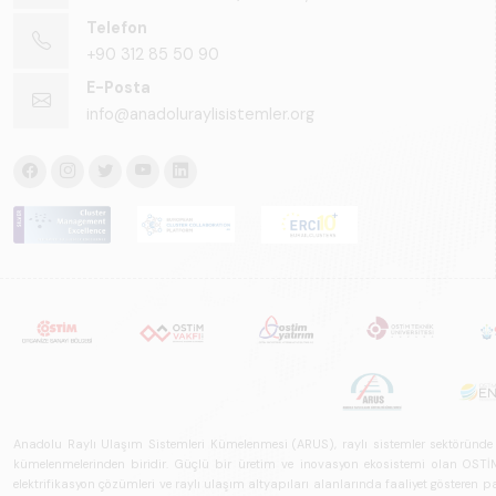
Telefon
+90 312 85 50 90
E-Posta
info@anadoluraylisistemler.org
Anadolu Raylı Ulaşım Sistemleri Kümelenmesi (ARUS), raylı sistemler sektöründe faal
kümelenmelerinden biridir. Güçlü bir üretim ve inovasyon ekosistemi olan OSTİM'i
elektrifikasyon çözümleri ve raylı ulaşım altyapıları alanlarında faaliyet gösteren pay