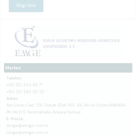
Bilgi İste
Merkez
Telefon
+90 312 354 92 71
+90 312 385 20 23
Adres
Ahi Evran Cad. 1211. Sokak (Eski 815. Sk) No:14 Ostim/ANKARA
PK:06370 Yenimahalle Ankara Türkiye
E-Posta
emge@emge.com.tr
muge@emge.com.tr