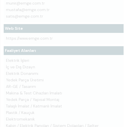
munir@emge.com.tr
mustafa@emge.com.tr
satis@emge.com.tr
Web Site
https://www.emge.com.tr
Faaliyet Alanları
Elektrik İşleri
İç ve Dış Dizayn
Elektrik Donanımı
Yedek Parça Üretimi
AR-GE / Tasarım
Makina & Test Cihazları İmalatı
Yedek Parça / Yapısal Montaj
Talaşlı İmalat / Katmanlı İmalat
Plastik / Kauçuk
Elektromekanik
Kabin / Elektrik Panoları / Sistem Dolapları / Şelter