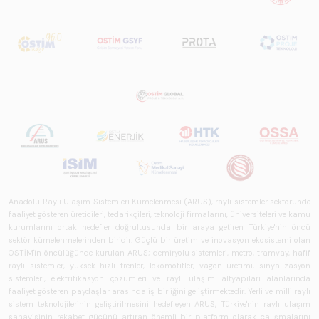
Anadolu Raylı Ulaşım Sistemleri Kümelenmesi (ARUS), raylı sistemler sektöründe
faaliyet gösteren üreticileri, tedarikçileri, teknoloji firmalarını, üniversiteleri ve kamu
kurumlarını ortak hedefler doğrultusunda bir araya getiren Türkiye'nin öncü
sektör kümelenmelerinden biridir. Güçlü bir üretim ve inovasyon ekosistemi olan
OSTİM'in öncülüğünde kurulan ARUS; demiryolu sistemleri, metro, tramvay, hafif
raylı sistemler, yüksek hızlı trenler, lokomotifler, vagon üretimi, sinyalizasyon
sistemleri, elektrifikasyon çözümleri ve raylı ulaşım altyapıları alanlarında
faaliyet gösteren paydaşlar arasında iş birliğini geliştirmektedir. Yerli ve milli raylı
sistem teknolojilerinin geliştirilmesini hedefleyen ARUS, Türkiye'nin raylı ulaşım
sanayisinin rekabet gücünü artıran önemli bir platform olarak çalışmalarını