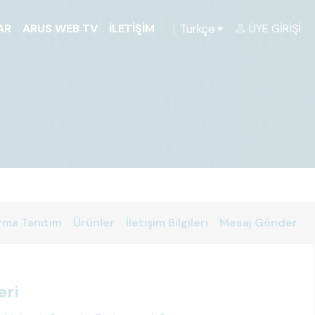
Türkçe
AR
ARUS WEB TV
İLETIŞIM
ÜYE GIRIŞI
rma Tanıtım
Ürünler
İletişim Bilgileri
Mesaj Gönder
eri