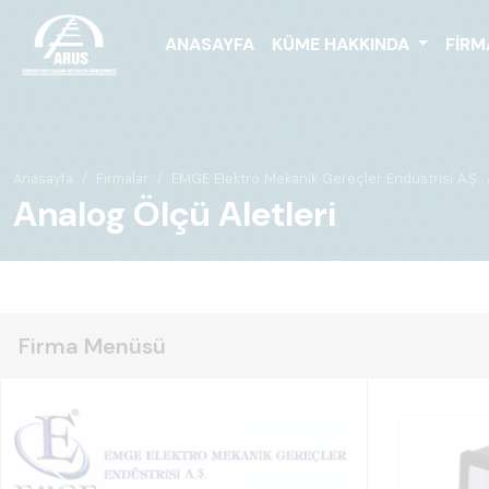
ANASAYFA
KÜME HAKKINDA
FIRM
Anasayfa
Firmalar
EMGE Elektro Mekanik Gereçler Endüstrisi A.Ş.
Analog Ölçü Aletleri
Firma Menüsü