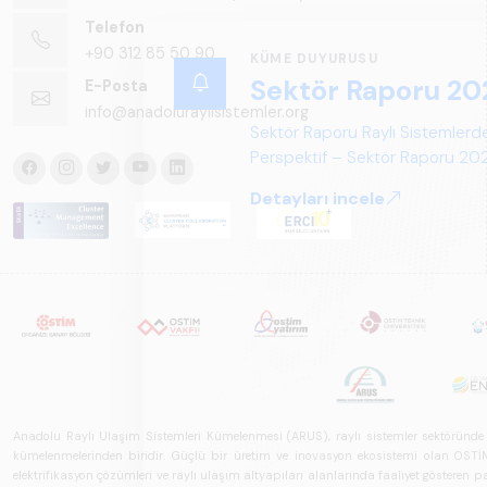
Telefon
+90 312 85 50 90
E-Posta
info@anadoluraylisistemler.org
Anadolu Raylı Ulaşım Sistemleri Kümelenmesi (ARUS), raylı sistemler sektöründe faal
kümelenmelerinden biridir. Güçlü bir üretim ve inovasyon ekosistemi olan OSTİM'i
elektrifikasyon çözümleri ve raylı ulaşım altyapıları alanlarında faaliyet gösteren pay