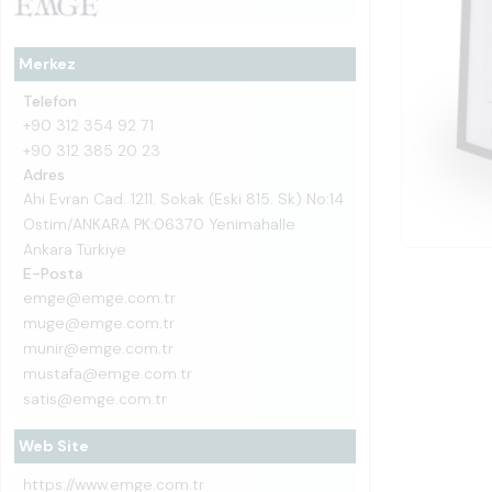
Merkez
Telefon
+90 312 354 92 71
+90 312 385 20 23
Adres
Ahi Evran Cad. 1211. Sokak (Eski 815. Sk) No:14
Ostim/ANKARA PK:06370 Yenimahalle
Ankara Türkiye
E-Posta
emge@emge.com.tr
muge@emge.com.tr
munir@emge.com.tr
mustafa@emge.com.tr
satis@emge.com.tr
Web Site
https://www.emge.com.tr