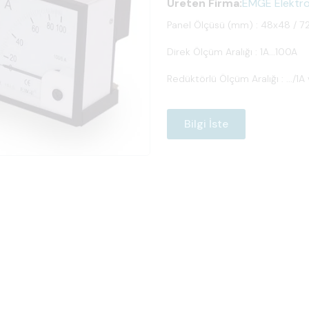
Üreten Firma:
EMGE Elektro 
Panel Ölçüsü (mm) : 48x48 / 7
Direk Ölçüm Aralığı : 1A...100A
Redüktörlü Ölçüm Aralığı : .../1A 
Bilgi İste