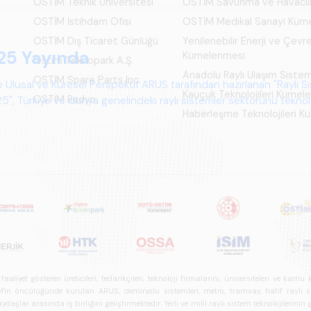
OSTİM Teknik Üniversitesi
OSTİM Savunma ve Havacıl
OSTİM İstihdam Ofisi
OSTİM Medikal Sanayi Küm
OSTİM Dış Ticaret Günlüğü
Yenilenebilir Enerji ve Çevre
Kümelenmesi
Ostim Teknopark A.Ş.
Anadolu Raylı Ulaşım Siste
OSTİM Spare Parts Inc.
Kauçuk Teknolojileri Kümel
OSTİM Radyo
Haberleşme Teknolojileri 
iyet gösteren üreticileri, tedarikçileri, teknoloji firmalarını, üniversiteleri ve kam
n öncülüğünde kurulan ARUS; demiryolu sistemleri, metro, tramvay, hafif raylı sistem
daşlar arasında iş birliğini geliştirmektedir. Yerli ve milli raylı sistem teknolojilerin