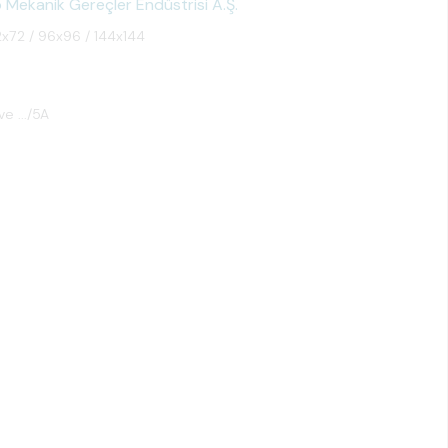
Mekanik Gereçler Endüstrisi A.Ş.
2x72 / 96x96 / 144x144
ve .../5A