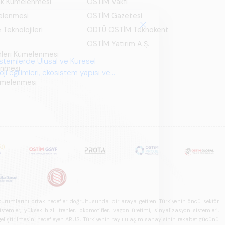
ık Kümelenmesi
OSTİM Vakfı
elenmesi
OSTİM Gazetesi
 Teknolojileri
ODTÜ OSTİM Teknokent
OSTİM Yatırım A.Ş.
mleri Kümelenmesi
enmesi
Kümelenmesi
u kurumlarını ortak hedefler doğrultusunda bir araya getiren Türkiye'nin öncü sektör
ler, yüksek hızlı trenler, lokomotifler, vagon üretimi, sinyalizasyon sistemleri,
in geliştirilmesini hedefleyen ARUS, Türkiye'nin raylı ulaşım sanayisinin rekabet gücünü