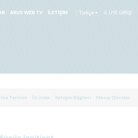
Türkçe
AR
ARUS WEB TV
İLETIŞIM
ÜYE GIRIŞI
rma Tanıtım
Ürünler
İletişim Bilgileri
Mesaj Gönder
issile Ignitiont