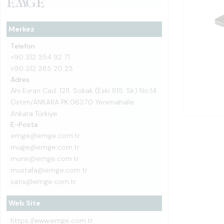
Merkez
Telefon
+90 312 354 92 71
+90 312 385 20 23
Adres
Ahi Evran Cad. 1211. Sokak (Eski 815. Sk) No:14
Ostim/ANKARA PK:06370 Yenimahalle
Ankara Türkiye
E-Posta
emge@emge.com.tr
muge@emge.com.tr
munir@emge.com.tr
mustafa@emge.com.tr
satis@emge.com.tr
Web Site
https://www.emge.com.tr