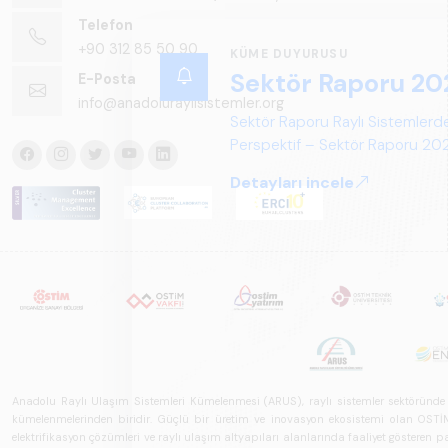
Telefon
+90 312 85 50 90
KÜME DUYURUSU
Sektör Raporu 20
E-Posta
info@anadoluraylisistemler.org
Sektör Raporu Raylı Sistemlerde
Perspektif – Sektör Raporu 2025
gelecek perspektifi açısından ka
Detayları incele
Anadolu Raylı Ulaşım Sistemleri Kümelenmesi (ARUS), raylı sistemler sektöründe faal
kümelenmelerinden biridir. Güçlü bir üretim ve inovasyon ekosistemi olan OSTİM'i
elektrifikasyon çözümleri ve raylı ulaşım altyapıları alanlarında faaliyet gösteren pay