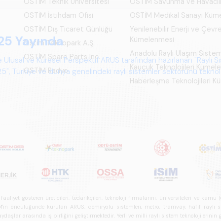
OSTİM Teknik Üniversitesi
OSTİM Savunma ve Havacıl
OSTİM İstihdam Ofisi
OSTİM Medikal Sanayi Küm
OSTİM Dış Ticaret Günlüğü
Yenilenebilir Enerji ve Çevre
25 Yayında
Kümelenmesi
Ostim Teknopark A.Ş.
Anadolu Raylı Ulaşım Siste
OSTİM Spare Parts Inc.
 Ulusal ve Küresel Perspektif ARUS tarafından hazırlanan "Raylı S
Kauçuk Teknolojileri Kümel
OSTİM Radyo
", Türkiye ve dünya genelindeki raylı sistemler sektörünü teknoloj
Haberleşme Teknolojileri 
psamlı biçimde ele alan bir referans çalışmasıdır.
iyet gösteren üreticileri, tedarikçileri, teknoloji firmalarını, üniversiteleri ve kam
n öncülüğünde kurulan ARUS; demiryolu sistemleri, metro, tramvay, hafif raylı sistem
daşlar arasında iş birliğini geliştirmektedir. Yerli ve milli raylı sistem teknolojilerin