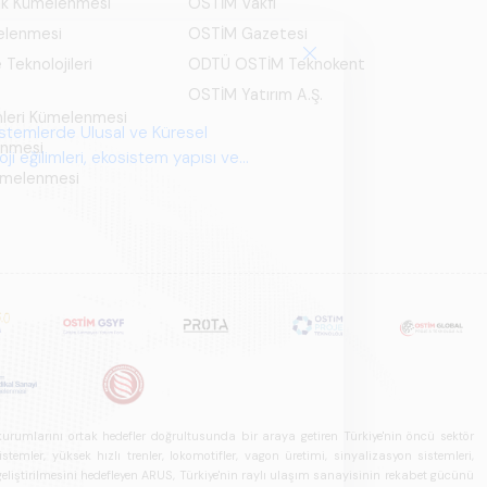
ık Kümelenmesi
OSTİM Vakfı
elenmesi
OSTİM Gazetesi
 Teknolojileri
ODTÜ OSTİM Teknokent
OSTİM Yatırım A.Ş.
mleri Kümelenmesi
istemlerde Ulusal ve Küresel
enmesi
i eğilimleri, ekosistem yapısı ve
Kümelenmesi
u kurumlarını ortak hedefler doğrultusunda bir araya getiren Türkiye'nin öncü sektör
ler, yüksek hızlı trenler, lokomotifler, vagon üretimi, sinyalizasyon sistemleri,
in geliştirilmesini hedefleyen ARUS, Türkiye'nin raylı ulaşım sanayisinin rekabet gücünü