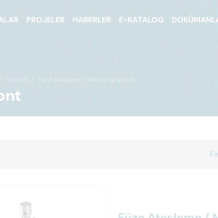
ALAR
PROJELER
HABERLER
E-KATALOG
DOKÜMANL
Ürünler
Füze Ateşleme / Missile Ignitiont
ont
Fi
Füze Ateşleme / M