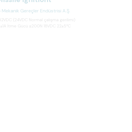
Mekanik Gereçler Endüstrisi A.Ş.
8-32VDC (24VDC Normal çalışma gerilimi)
0±1A İtme Gücü ≥200N 18VDC 22±5°C