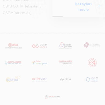
ve Küresel
Detayları
Perspektif ARUS
ODTÜ OSTİM Teknokent
incele
tarafından
OSTİM Yatırım A.Ş.
hazırlanan "Raylı
Sistemlerde Ulusal
ve Küresel
Perspektif – Sektör
Raporu 2025",
Türkiye ve dünya
genelindeki raylı
sistemler
sektörünü teknoloji
eğilimleri,
ekosistem yapısı
ve gelecek
perspektifi
açısından kapsamlı
biçimde ele alan
bir referans
çalışmasıdır.