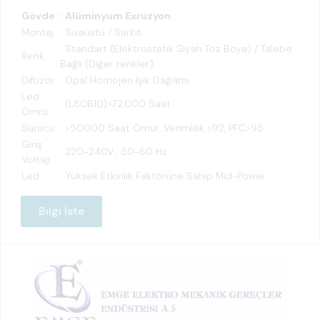
Gövde
: Alüminyum Exruzyon
Montaj
: Sıvaüstü / Sarkıt
: Standart (Elektrostatik Siyah Toz Boya) / Talebe
Renk
Bağlı (Diğer renkler)
Difüzör
: Opal Homojen Işık Dağılımı
Led
: (L80B10)>72.000 Saat
Ömrü
Sürücü
: >50000 Saat Ömür, Verimlilik >92, PFC>95
Giriş
: 220-240V , 50-60 Hz
Voltajı
Led
: Yüksek Etkinlik Faktörüne Sahip Mid-Power
Bilgi İste