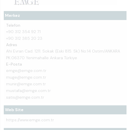
Merkez
Telefon
+90 312 354 92 71
+90 312 385 20 23
Adres
Ahi Evran Cad. 1211. Sokak (Eski 815. Sk) No:14 Ostim/ANKARA
PK:06370 Yenimahalle Ankara Türkiye
E-Posta
emge@emge.com.tr
muge@emge.com.tr
munir@emge.com.tr
mustafa@emge.com.tr
satis@emge.com.tr
Web Site
https://www.emge.com.tr