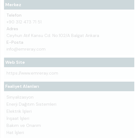
Merkez
Telefon
+90 312 473 71 51
Adres
Ceyhun Atıf Kansu Cd. No:102/A Balgat Ankara
E-Posta
info@emreray.com
Web Site
https://www.emreray.com
Faaliyet Alanları
Sinyalizasyon
Enerji Dağıtım Sistemleri
Elektrik İşleri
İnşaat İşleri
Bakım ve Onarım
Hat İşleri