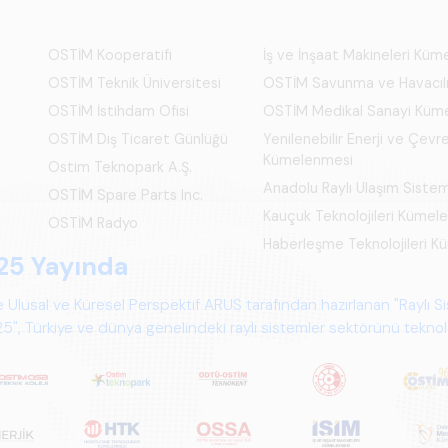
OSTİM Kooperatifi
İş ve İnşaat Makineleri Kü
OSTİM Teknik Üniversitesi
OSTİM Savunma ve Havacıl
OSTİM İstihdam Ofisi
OSTİM Medikal Sanayi Küm
OSTİM Dış Ticaret Günlüğü
Yenilenebilir Enerji ve Çevre
Kümelenmesi
Ostim Teknopark A.Ş.
Anadolu Raylı Ulaşım Siste
OSTİM Spare Parts Inc.
Kauçuk Teknolojileri Kümel
OSTİM Radyo
Haberleşme Teknolojileri 
25 Yayında
 Ulusal ve Küresel Perspektif ARUS tarafından hazırlanan "Raylı S
", Türkiye ve dünya genelindeki raylı sistemler sektörünü teknoloj
psamlı biçimde ele alan bir referans çalışmasıdır.