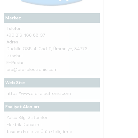
Merkez
Telefon
+90 216 466 88 07
Adres
Dudullu OSB, 4. Cad. 11, Ümraniye, 34776
İstanbul
E-Posta
era@era-electronic.com
Web Site
https://www.era-electronic.com
Faaliyet Alanları
Yolcu Bilgi Sistemleri
Elektrik Donanımı
Tasarım Proje ve Ürün Geliştirme