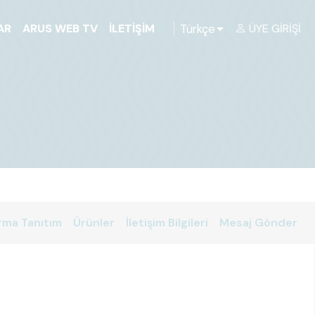
Türkçe
AR
ARUS WEB TV
İLETIŞIM
ÜYE GIRIŞI
rma Tanıtım
Ürünler
İletişim Bilgileri
Mesaj Gönder