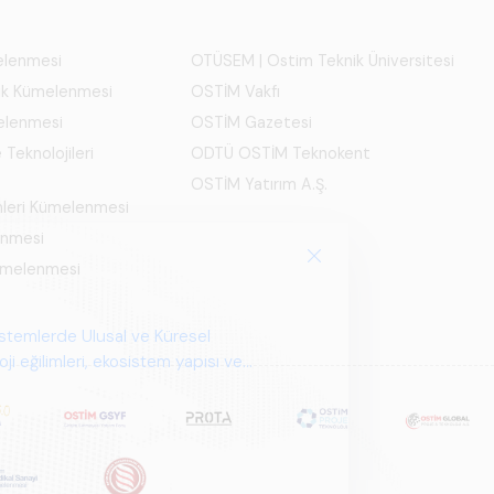
melenmesi
OTÜSEM | Ostim Teknik Üniversitesi
ık Kümelenmesi
OSTİM Vakfı
elenmesi
OSTİM Gazetesi
 Teknolojileri
ODTÜ OSTİM Teknokent
OSTİM Yatırım A.Ş.
mleri Kümelenmesi
enmesi
Kümelenmesi
istemlerde Ulusal ve Küresel
i eğilimleri, ekosistem yapısı ve