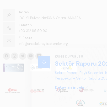
Adres
100. Yıl Bulvarı No:101/A Ostim, ANKARA
Telefon
+90 312 85 50 90
E-Posta
info@anadoluraylisistemler.org
KÜME DUYURUSU
Sektör Raporu 20
Sektör Raporu Raylı Sistemlerde
Perspektif – Sektör Raporu 2025
gelecek perspektifi açısından ka
Detayları incele