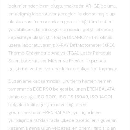
bölümlerinden birini oluşturmaktadır. AR-GE bölümü,
en gelişmiş laboratuvar gereçleri ile donatılmış olup
uluslararası fren normların gerektirdiği tüm testleri
yapabilecek, kendi özgün prosesini geliştirebilecek
kapasiteye ulaşmıştır. Başta DİNAMOMETRE olmak
üzere, laboratuvarımız X-RAY Diffractometer (XRD),
Thermo Gravimetric Analys (TGA), Laser Particule
Sizer, Laboratuvar Mikser ve Presleri ile proses
geliştirme ve test yeteneklerini oldukça ileri taşımıştır.
Düzenleme kapsamındaki ürünlerin hemen hemen
tamamında
ECE R90
belgesi bulunan EREN BALATA
sahip olduğu
ISO 9001,
ISO TS 16949, ISO 14001
belgeleri kalite gelişimine verdiği önemi
göstermektedir. EREN BALATA , yurtiçinde ve
yurtdışında 40’dan fazla ülkede tüketicilerin güvenini
kazanmış geniş ürün yelpazesi,en önemli girdisi olan