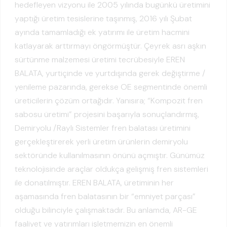
hedefleyen vizyonu ile 2005 yılında bugünkü üretimini
yaptığı üretim tesislerine taşınmış, 2016 yılı Şubat
ayında tamamladığı ek yatırımı ile üretim hacmini
katlayarak arttırmayı öngörmüştür. Çeyrek asrı aşkın
sürtünme malzemesi üretimi tecrübesiyle EREN
BALATA, yurtiçinde ve yurtdışında gerek değiştirme /
yenileme pazarında, gerekse OE segmentinde önemli
üreticilerin çözüm ortağıdır. Yanısıra; “Kompozit fren
sabosu üretimi” projesini başarıyla sonuçlandırmış,
Demiryolu /Raylı Sistemler fren balatası üretimini
gerçekleştirerek yerli üretim ürünlerin demiryolu
sektöründe kullanılmasının önünü açmıştır. Günümüz
teknolojisinde araçlar oldukça gelişmiş fren sistemleri
ile donatılmıştır. EREN BALATA, üretiminin her
aşamasında fren balatasının bir “emniyet parçası”
olduğu bilinciyle çalışmaktadır. Bu anlamda, AR-GE
faaliyet ve yatırımları işletmemizin en önemli