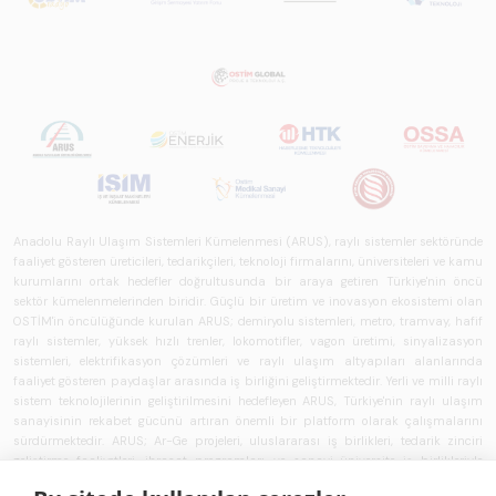
Anadolu Raylı Ulaşım Sistemleri Kümelenmesi (ARUS), raylı sistemler sektöründe
faaliyet gösteren üreticileri, tedarikçileri, teknoloji firmalarını, üniversiteleri ve kamu
kurumlarını ortak hedefler doğrultusunda bir araya getiren Türkiye'nin öncü
sektör kümelenmelerinden biridir. Güçlü bir üretim ve inovasyon ekosistemi olan
OSTİM'in öncülüğünde kurulan ARUS; demiryolu sistemleri, metro, tramvay, hafif
raylı sistemler, yüksek hızlı trenler, lokomotifler, vagon üretimi, sinyalizasyon
sistemleri, elektrifikasyon çözümleri ve raylı ulaşım altyapıları alanlarında
faaliyet gösteren paydaşlar arasında iş birliğini geliştirmektedir. Yerli ve milli raylı
sistem teknolojilerinin geliştirilmesini hedefleyen ARUS, Türkiye'nin raylı ulaşım
sanayisinin rekabet gücünü artıran önemli bir platform olarak çalışmalarını
sürdürmektedir. ARUS; Ar-Ge projeleri, uluslararası iş birlikleri, tedarik zinciri
geliştirme faaliyetleri, ihracat programları ve sanayi-üniversite iş birlikleriyle
üyelerine katma değer sağlamaktadır. OSTİM'in sanayi, teknoloji ve kümelenme