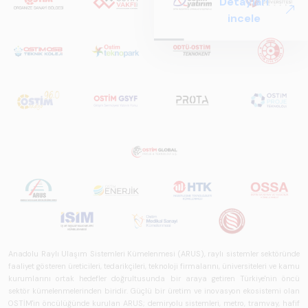
Detayları
Perspektif ARUS
incele
tarafından
hazırlanan "Raylı
Sistemlerde Ulusal
ve Küresel
Perspektif – Sektör
Raporu 2025",
Türkiye ve dünya
genelindeki raylı
sistemler
sektörünü teknoloji
eğilimleri,
ekosistem yapısı
ve gelecek
perspektifi
açısından kapsamlı
Anadolu Raylı Ulaşım Sistemleri Kümelenmesi (ARUS), raylı sistemler sektöründe
biçimde ele alan
faaliyet gösteren üreticileri, tedarikçileri, teknoloji firmalarını, üniversiteleri ve kamu
bir referans
kurumlarını ortak hedefler doğrultusunda bir araya getiren Türkiye'nin öncü
çalışmasıdır.
sektör kümelenmelerinden biridir. Güçlü bir üretim ve inovasyon ekosistemi olan
OSTİM'in öncülüğünde kurulan ARUS; demiryolu sistemleri, metro, tramvay, hafif