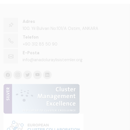
Adres
100. Yıl Bulvarı No:101/A Ostim, ANKARA
Telefon
+90 312 85 50 90
E-Posta
info@anadoluraylisistemler.org