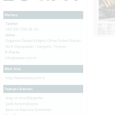
Merkez
Telefon
+90 222 236 26 00
Adres
Organize Sanayi Bölgesi Orhan Erden Bulvarı
No:9 Odunpazarı / Eskişehir / Türkiye
E-Posta
info@esray.com.tr
Web Site
http://www.esray.com.tr
Faaliyet Alanları
Araç ve Ana Bileşenler
Çelik Konstrüksiyon
Şase ve Kaporta Sistemleri