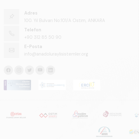
Adres
100. Yıl Bulvarı No:101/A Ostim, ANKARA
Telefon
+90 312 85 50 90
E-Posta
info@anadoluraylisistemler.org