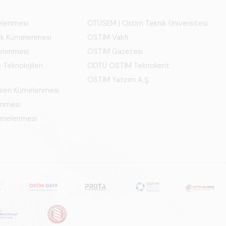
melenmesi
OTÜSEM | Ostim Teknik Üniversitesi
ık Kümelenmesi
OSTİM Vakfı
elenmesi
OSTİM Gazetesi
 Teknolojileri
ODTÜ OSTİM Teknokent
OSTİM Yatırım A.Ş.
mleri Kümelenmesi
enmesi
Kümelenmesi