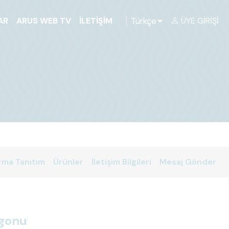
Türkçe
AR
ARUS WEB TV
İLETIŞIM
ÜYE GIRIŞI
rma Tanıtım
Ürünler
İletişim Bilgileri
Mesaj Gönder
agonu