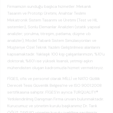
Firmamızın sunduğu başlıca hizmetler: Mekanik
Tasarım ve Prototip Üretimi, Anahtar Teslimi
Mekatronik Sistem Tasarımı ve Üretimi (Test ve HIL
sistemleri), Sonlu Elemanlar Analizleri (statik yapısal
analizler; yorulma, titreşim, patlama, düşme v.b
analizler), Model Tabanlı Sistem Simülasyonları ve
Müşteriye Özel Teknik Yazılım Geliştirilmesi alanlarını
kapsamaktadır. Yaklaşık 100 kişi çalışanlarımızın, %10’u
doktoralı, %60’ı ise yüksek lisanslı, yetmişi aşkın
mühendisten oluşan kadromuzla hizmet vermekteyiz.
FİGES, ofis ve personel olarak MİLLİ ve NATO Gizlilik
Dereceli Tesis Güvenlik Belgesi’ne ve ISO 9001:2008
sertifikasına sahiptir. FİGES’in ayrıca TURQUALITY®
Yetkilendirilmiş Danışman Firma ünvanı bulunmaktadır.
Kurucumuz ve yönetim kurulu başkanımız Dr. Tarık
ÖĞÜT, TAYSAD yönetim kurulu üyeliğine seçilmiştir.