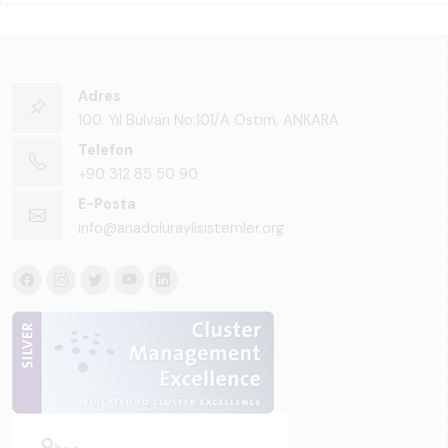
Adres
100. Yıl Bulvarı No:101/A Ostim, ANKARA
Telefon
+90 312 85 50 90
E-Posta
info@anadoluraylisistemler.org