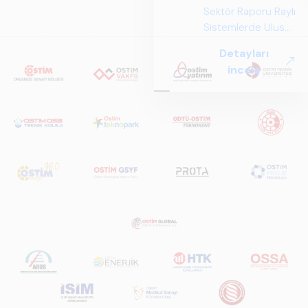
Sektör Raporu Raylı
Sistemlerde Ulusal
ve Küresel
Detayları
Perspektif ARUS
incele
tarafından
hazırlanan "Raylı
Sistemlerde Ulusal
ve Küresel
Perspektif – Sektör
Raporu 2025",
Türkiye ve dünya
genelindeki raylı
sistemler
sektörünü teknoloji
eğilimleri,
ekosistem yapısı
ve gelecek
perspektifi
açısından kapsamlı