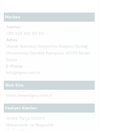
Merkez
Telefon
+90 224 442 85 85
Adres
Ulutek Teknoloji Geliştirme Bölgesi, Uludağ
Üniversitesi Görükle Kampüsü, 16059 Nilüfer
Bursa
E-Posta
info@figes.com.tr
Web Site
https://www.figes.com.tr
Faaliyet Alanları
Yedek Parça Üretimi
Mühendislik ve Müşavirlik