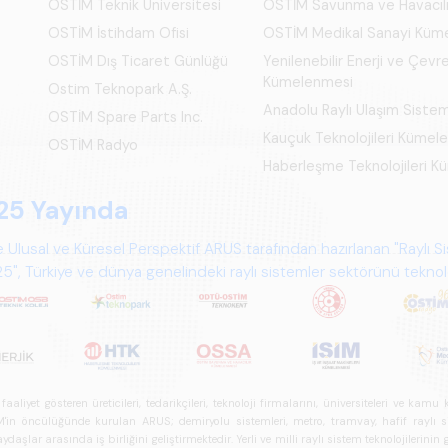
OSTİM Teknik Üniversitesi
OSTİM Savunma ve Havacıl
OSTİM İstihdam Ofisi
OSTİM Medikal Sanayi Küm
OSTİM Dış Ticaret Günlüğü
Yenilenebilir Enerji ve Çevre
Kümelenmesi
Ostim Teknopark A.Ş.
Anadolu Raylı Ulaşım Siste
OSTİM Spare Parts Inc.
Kauçuk Teknolojileri Kümel
OSTİM Radyo
Haberleşme Teknolojileri 
25 Yayında
 Ulusal ve Küresel Perspektif ARUS tarafından hazırlanan "Raylı S
", Türkiye ve dünya genelindeki raylı sistemler sektörünü teknoloj
psamlı biçimde ele alan bir referans çalışmasıdır.
iyet gösteren üreticileri, tedarikçileri, teknoloji firmalarını, üniversiteleri ve kam
n öncülüğünde kurulan ARUS; demiryolu sistemleri, metro, tramvay, hafif raylı sistem
daşlar arasında iş birliğini geliştirmektedir. Yerli ve milli raylı sistem teknolojilerin