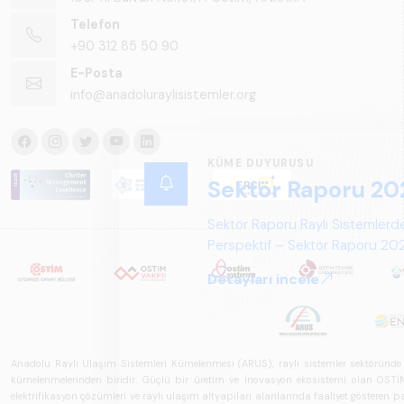
Telefon
+90 312 85 50 90
E-Posta
info@anadoluraylisistemler.org
KÜME DUYURUSU
Sektör Raporu 20
Sektör Raporu Raylı Sistemlerde
Perspektif – Sektör Raporu 2025
gelecek perspektifi açısından ka
Detayları incele
Anadolu Raylı Ulaşım Sistemleri Kümelenmesi (ARUS), raylı sistemler sektöründe faal
kümelenmelerinden biridir. Güçlü bir üretim ve inovasyon ekosistemi olan OSTİM'i
elektrifikasyon çözümleri ve raylı ulaşım altyapıları alanlarında faaliyet gösteren pay