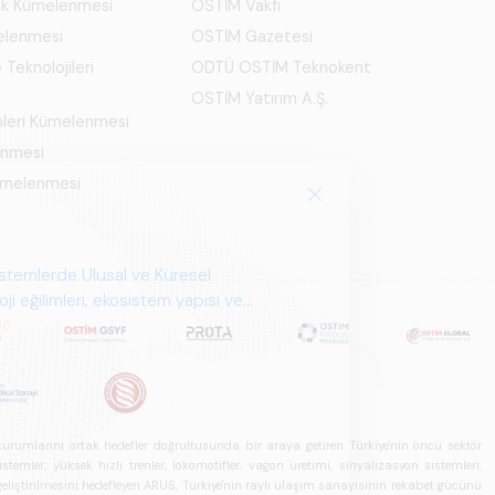
ık Kümelenmesi
OSTİM Vakfı
elenmesi
OSTİM Gazetesi
 Teknolojileri
ODTÜ OSTİM Teknokent
OSTİM Yatırım A.Ş.
mleri Kümelenmesi
enmesi
Kümelenmesi
istemlerde Ulusal ve Küresel
i eğilimleri, ekosistem yapısı ve
u kurumlarını ortak hedefler doğrultusunda bir araya getiren Türkiye'nin öncü sektör
ler, yüksek hızlı trenler, lokomotifler, vagon üretimi, sinyalizasyon sistemleri,
in geliştirilmesini hedefleyen ARUS, Türkiye'nin raylı ulaşım sanayisinin rekabet gücünü