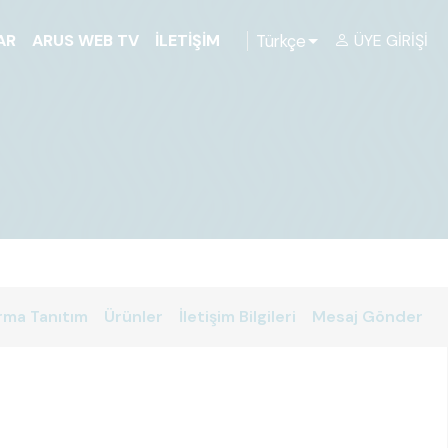
Türkçe
AR
ARUS WEB TV
İLETIŞIM
ÜYE GIRIŞI
rma Tanıtım
Ürünler
İletişim Bilgileri
Mesaj Gönder