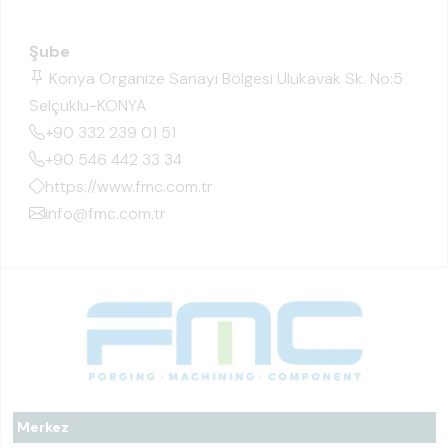
Şube
Konya Organize Sanayi Bölgesi Ulukavak Sk. No:5
Selçuklu-KONYA
+90 332 239 01 51
+90 546 442 33 34
https://www.fmc.com.tr
info@fmc.com.tr
Merkez