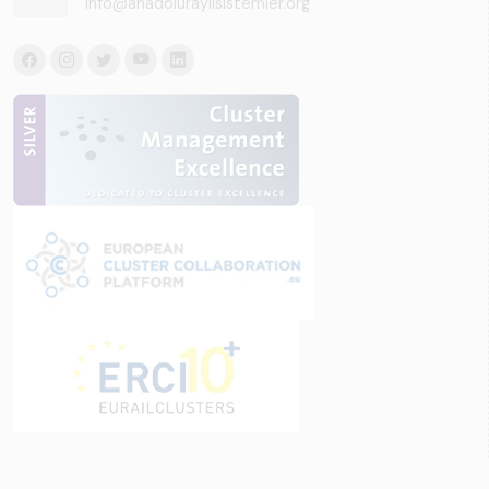
info@anadoluraylisistemler.org