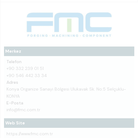
Merkez
Telefon
+90 332 239 01 51
+90 546 442 33 34
Adres
Konya Organize Sanayi Bölgesi Ulukavak Sk. No:5 Selçuklu-
KONYA
E-Posta
info@fmc.com.tr
Web Site
https://www.fmc.com.tr