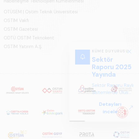
Haberleşme Teknolojileri Kümelenmesi
OTÜSEM | Ostim Teknik Üniversitesi
OSTİM Vakfı
OSTİM Gazetesi
ODTÜ OSTİM Teknokent
OSTİM Yatırım A.Ş.
KÜME DUYURUSU
Sektör
Raporu 2025
Yayında
Sektör Raporu Raylı
Sistemlerde Ulusal
ve Küresel
Detayları
Perspektif ARUS
incele
tarafından
hazırlanan "Raylı
Sistemlerde Ulusal
ve Küresel