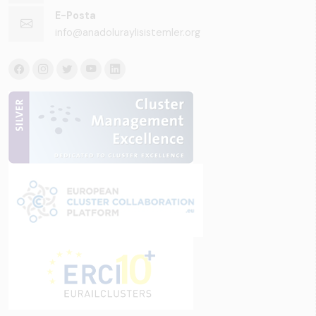
E-Posta
info@anadoluraylisistemler.org