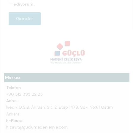
ediyorum.
Merkez
Telefon
+90 312 395 22 23
Adres
İvedik O.S.B. Arı San. Sit. 2. Etap 1479. Sok. No:61 Ostim
Ankara
E-Posta
h.cavit@guclumadeniesya.com