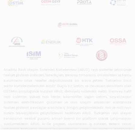
Anadolu Raylı Ulaşım Sistemleri Kümelenmesi (ARUS), raylı sistemler sektöründe
faaliyet gösteren üreticileri, tedarikçileri, teknoloji firmalarını, üniversiteleri ve kamu
kurumlarını ortak hedefler doğrultusunda bir araya getiren Türkiye'nin öncü
sektör kümelenmelerinden biridir. Güçlü bir üretim ve inovasyon ekosistemi olan
OSTİM'in öncülüğünde kurulan ARUS; demiryolu sistemleri, metro, tramvay, hafif
raylı sistemler, yüksek hızlı trenler, lokomotifler, vagon üretimi, sinyalizasyon
sistemleri, elektrifikasyon çözümleri ve raylı ulaşım altyapıları alanlarında
faaliyet gösteren paydaşlar arasında iş birliğini geliştirmektedir. Yerli ve milli raylı
sistem teknolojilerinin geliştirilmesini hedefleyen ARUS, Türkiye'nin raylı ulaşım
sanayisinin rekabet gücünü artıran önemli bir platform olarak çalışmalarını
sürdürmektedir. ARUS; Ar-Ge projeleri, uluslararası iş birlikleri, tedarik zinciri
geliştirme faaliyetleri, ihracat programları ve sanayi-üniversite iş birlikleriyle
üyelerine katma değer sağlamaktadır. OSTİM'in sanayi, teknoloji ve kümelenme