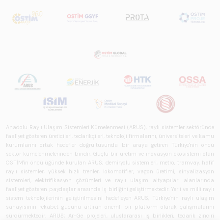
Anadolu Raylı Ulaşım Sistemleri Kümelenmesi (ARUS), raylı sistemler sektöründe
faaliyet gösteren üreticileri, tedarikçileri, teknoloji firmalarını, üniversiteleri ve kamu
kurumlarını ortak hedefler doğrultusunda bir araya getiren Türkiye'nin öncü
sektör kümelenmelerinden biridir. Güçlü bir üretim ve inovasyon ekosistemi olan
OSTİM'in öncülüğünde kurulan ARUS; demiryolu sistemleri, metro, tramvay, hafif
raylı sistemler, yüksek hızlı trenler, lokomotifler, vagon üretimi, sinyalizasyon
sistemleri, elektrifikasyon çözümleri ve raylı ulaşım altyapıları alanlarında
faaliyet gösteren paydaşlar arasında iş birliğini geliştirmektedir. Yerli ve milli raylı
sistem teknolojilerinin geliştirilmesini hedefleyen ARUS, Türkiye'nin raylı ulaşım
sanayisinin rekabet gücünü artıran önemli bir platform olarak çalışmalarını
sürdürmektedir. ARUS; Ar-Ge projeleri, uluslararası iş birlikleri, tedarik zinciri