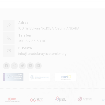
Adres
100. Yıl Bulvarı No:101/A Ostim, ANKARA
Telefon
+90 312 85 50 90
E-Posta
info@anadoluraylisistemler.org