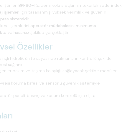
liştirilen
BPP60–T2
, demiryolu araçlarının tekerlek setlerindeki
 işlemleri
için tasarlanmış, yüksek verimlilik ve güvenlik
 pres sistemidir
.
kma işlemlerini
operatör müdahalesini minimuma
ukta
ve
hasarsız
şekilde gerçekleştirir.
vsel Özellikler
nçlı hidrolik ünite sayesinde rulmanların kontrollü şekilde
esi sağlanır.
şenler bakım ve taşıma kolaylığı sağlayacak şekilde modüler
resi koruma kafesi ve sensörlü güvenlik sistemiyle
ratör paneli, basınç ve konum kontrolü için dijital
r
ları