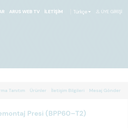
Türkçe
AR
ARUS WEB TV
İLETIŞIM
ÜYE GIRIŞI
rma Tanıtım
Ürünler
İletişim Bilgileri
Mesaj Gönder
emontaj Presi (BPP60–T2)