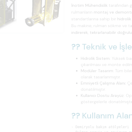
İnotim Mühendislik
tarafından ge
rulmanların
montaj ve demontaj
standartlarına sahip bir
hidrolik
Bu makine, rulman sökme ve ta
indirerek
,
tekrarlanabilir doğrul
??
Teknik ve İşle
Hidrolik Sistem:
Yüksek bası
çıkarılması ve monte edilm
Modüler Tasarım:
Tüm bile
olarak tasarlanmıştır.
Emniyetli Çalışma Alanı:
Çev
donatılmıştır.
Kullanıcı Dostu Arayüz:
Ope
göstergelerle donatılmıştı
??
Kullanım Alan
- Demiryolu bakım atölyeleri
