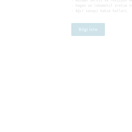
- Rulman servis ve revizyon me
- Vagon ve lokomotif üretim te
Bilgi İste