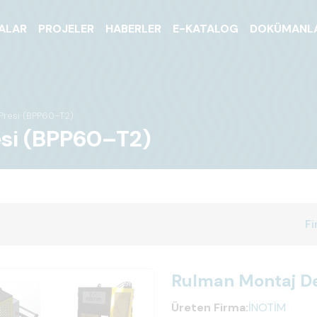
ALAR
PROJELER
HABERLER
E-KATALOG
DOKÜMANL
Presi (BPP60–T2)
si (BPP60–T2)
Fi
Rulman Montaj D
Üreten Firma:
İNOTİM