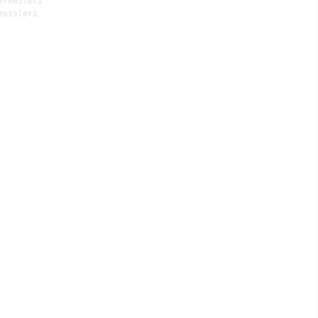
rkezleri

sisleri
