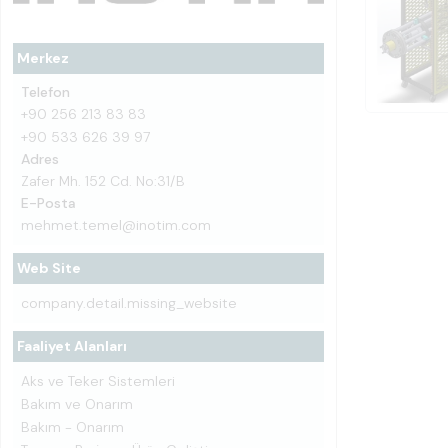
Merkez
Telefon
+90 256 213 83 83
+90 533 626 39 97
Adres
Zafer Mh. 152 Cd. No:31/B
E-Posta
mehmet.temel@inotim.com
Web Site
company.detail.missing_website
Faaliyet Alanları
Aks ve Teker Sistemleri
Bakım ve Onarım
Bakım - Onarım