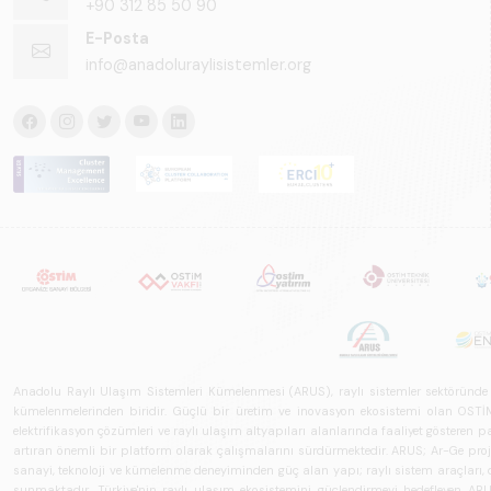
+90 312 85 50 90
E-Posta
info@anadoluraylisistemler.org
Anadolu Raylı Ulaşım Sistemleri Kümelenmesi (ARUS), raylı sistemler sektöründe faal
kümelenmelerinden biridir. Güçlü bir üretim ve inovasyon ekosistemi olan OSTİM'i
elektrifikasyon çözümleri ve raylı ulaşım altyapıları alanlarında faaliyet gösteren pay
artıran önemli bir platform olarak çalışmalarını sürdürmektedir. ARUS; Ar-Ge projeler
sanayi, teknoloji ve kümelenme deneyiminden güç alan yapı; raylı sistem araçları, demi
sunmaktadır. Türkiye'nin raylı ulaşım ekosistemini güçlendirmeyi hedefleyen ARUS,