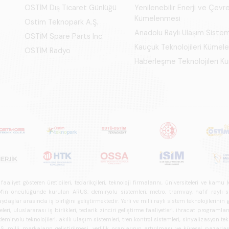
OSTİM Dış Ticaret Günlüğü
Yenilenebilir Enerji ve Çevre
Kümelenmesi
Ostim Teknopark A.Ş.
Anadolu Raylı Ulaşım Siste
OSTİM Spare Parts Inc.
Kauçuk Teknolojileri Kümel
OSTİM Radyo
Haberleşme Teknolojileri 
iyet gösteren üreticileri, tedarikçileri, teknoloji firmalarını, üniversiteleri ve kam
n öncülüğünde kurulan ARUS; demiryolu sistemleri, metro, tramvay, hafif raylı sistem
daşlar arasında iş birliğini geliştirmektedir. Yerli ve milli raylı sistem teknolojilerin
i, uluslararası iş birlikleri, tedarik zinciri geliştirme faaliyetleri, ihracat programla
ryolu teknolojileri, akıllı ulaşım sistemleri, tren kontrol sistemleri, sinyalizasyon tekn
 milli markaların geliştirilmesi, yerlilik oranlarının artırılması ve küresel pazarl