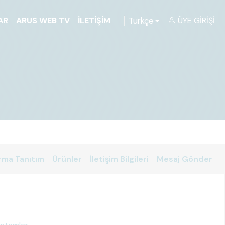
Türkçe
AR
ARUS WEB TV
İLETIŞIM
ÜYE GIRIŞI
rma Tanıtım
Ürünler
İletişim Bilgileri
Mesaj Gönder