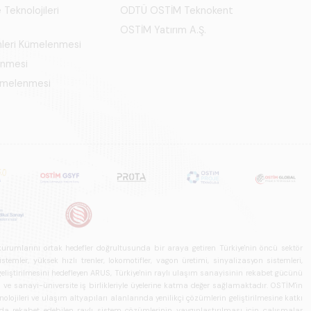
 Teknolojileri
ODTÜ OSTİM Teknokent
OSTİM Yatırım A.Ş.
mleri Kümelenmesi
enmesi
Kümelenmesi
u kurumlarını ortak hedefler doğrultusunda bir araya getiren Türkiye'nin öncü sektör
ler, yüksek hızlı trenler, lokomotifler, vagon üretimi, sinyalizasyon sistemleri,
in geliştirilmesini hedefleyen ARUS, Türkiye'nin raylı ulaşım sanayisinin rekabet gücünü
rı ve sanayi-üniversite iş birlikleriyle üyelerine katma değer sağlamaktadır. OSTİM'in
olojileri ve ulaşım altyapıları alanlarında yenilikçi çözümlerin geliştirilmesine katkı
arda rekabet edebilen raylı sistem çözümlerinin yaygınlaştırılması için çalışmalar