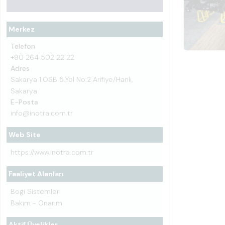
Merkez
Telefon
+90 264 502 22 22
Adres
Sakarya 1.OSB 5.Yol No:2 Arifiye/Hanlı,
Sakarya
E-Posta
info@inotra.com.tr
Web Site
https://www.inotra.com.tr
Faaliyet Alanları
Bogi Sistemleri
Bakım - Onarım
Aktif Üyelikler