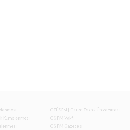
melenmesi
OTÜSEM | Ostim Teknik Üniversitesi
ık Kümelenmesi
OSTİM Vakfı
elenmesi
OSTİM Gazetesi