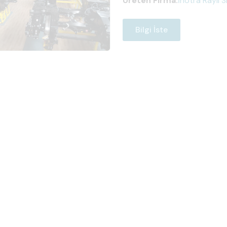
Üreten Firma:
İnotra Raylı 
Bilgi İste