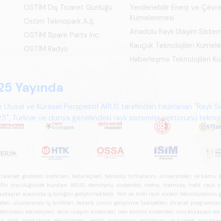
OSTİM Dış Ticaret Günlüğü
Yenilenebilir Enerji ve Çevre
Kümelenmesi
Ostim Teknopark A.Ş.
Anadolu Raylı Ulaşım Siste
OSTİM Spare Parts Inc.
Kauçuk Teknolojileri Kümel
OSTİM Radyo
Haberleşme Teknolojileri 
25 Yayında
 Ulusal ve Küresel Perspektif ARUS tarafından hazırlanan "Raylı S
", Türkiye ve dünya genelindeki raylı sistemler sektörünü teknoloj
psamlı biçimde ele alan bir referans çalışmasıdır.
iyet gösteren üreticileri, tedarikçileri, teknoloji firmalarını, üniversiteleri ve kam
n öncülüğünde kurulan ARUS; demiryolu sistemleri, metro, tramvay, hafif raylı sistem
daşlar arasında iş birliğini geliştirmektedir. Yerli ve milli raylı sistem teknolojilerin
i, uluslararası iş birlikleri, tedarik zinciri geliştirme faaliyetleri, ihracat programla
ryolu teknolojileri, akıllı ulaşım sistemleri, tren kontrol sistemleri, sinyalizasyon tekn
 milli markaların geliştirilmesi, yerlilik oranlarının artırılması ve küresel pazarl