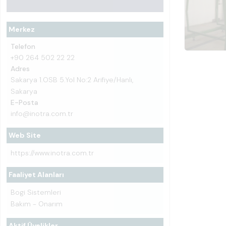
Merkez
Telefon
+90 264 502 22 22
Adres
Sakarya 1.OSB 5.Yol No:2 Arifiye/Hanlı,
Sakarya
E-Posta
info@inotra.com.tr
Web Site
https://www.inotra.com.tr
Faaliyet Alanları
Bogi Sistemleri
Bakım - Onarım
Aktif Üyelikler