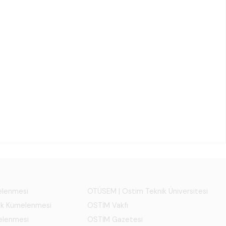
melenmesi
OTÜSEM | Ostim Teknik Üniversitesi
ık Kümelenmesi
OSTİM Vakfı
elenmesi
OSTİM Gazetesi