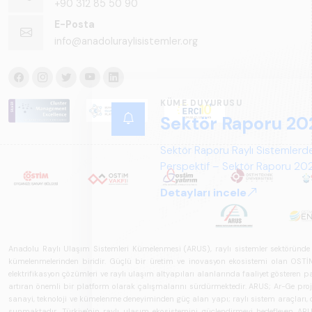
+90 312 85 50 90
E-Posta
info@anadoluraylisistemler.org
KÜME DUYURUSU
Sektör Raporu 20
Sektör Raporu Raylı Sistemlerde
Perspektif – Sektör Raporu 2025
gelecek perspektifi açısından ka
Detayları incele
Anadolu Raylı Ulaşım Sistemleri Kümelenmesi (ARUS), raylı sistemler sektöründe faal
kümelenmelerinden biridir. Güçlü bir üretim ve inovasyon ekosistemi olan OSTİM'i
elektrifikasyon çözümleri ve raylı ulaşım altyapıları alanlarında faaliyet gösteren pay
artıran önemli bir platform olarak çalışmalarını sürdürmektedir. ARUS; Ar-Ge projeler
sanayi, teknoloji ve kümelenme deneyiminden güç alan yapı; raylı sistem araçları, demi
sunmaktadır. Türkiye'nin raylı ulaşım ekosistemini güçlendirmeyi hedefleyen ARUS,