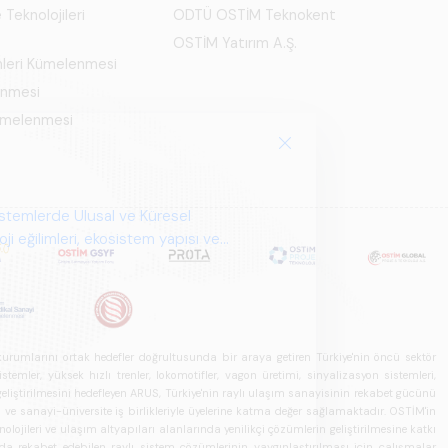
 Teknolojileri
ODTÜ OSTİM Teknokent
OSTİM Yatırım A.Ş.
mleri Kümelenmesi
enmesi
Kümelenmesi
istemlerde Ulusal ve Küresel
i eğilimleri, ekosistem yapısı ve
u kurumlarını ortak hedefler doğrultusunda bir araya getiren Türkiye'nin öncü sektör
ler, yüksek hızlı trenler, lokomotifler, vagon üretimi, sinyalizasyon sistemleri,
in geliştirilmesini hedefleyen ARUS, Türkiye'nin raylı ulaşım sanayisinin rekabet gücünü
rı ve sanayi-üniversite iş birlikleriyle üyelerine katma değer sağlamaktadır. OSTİM'in
olojileri ve ulaşım altyapıları alanlarında yenilikçi çözümlerin geliştirilmesine katkı
arda rekabet edebilen raylı sistem çözümlerinin yaygınlaştırılması için çalışmalar