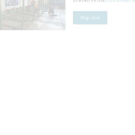
Üreten Firma:
İnotra Raylı 
Bilgi İste