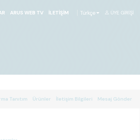
Türkçe
AR
ARUS WEB TV
İLETIŞIM
ÜYE GIRIŞI
rma Tanıtım
Ürünler
İletişim Bilgileri
Mesaj Gönder