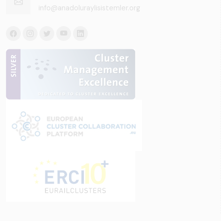
info@anadoluraylisistemler.org