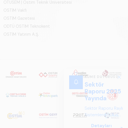
OTÜSEM | Ostim Teknik Üniversitesi
OSTİM Vakfı
OSTİM Gazetesi
ODTÜ OSTİM Teknokent
OSTİM Yatırım A.Ş.
KÜME DUYURUSU
Sektör
Raporu 2025
Yayında
Sektör Raporu Raylı
Sistemlerde Ulusal
ve Küresel
Detayları
Perspektif ARUS