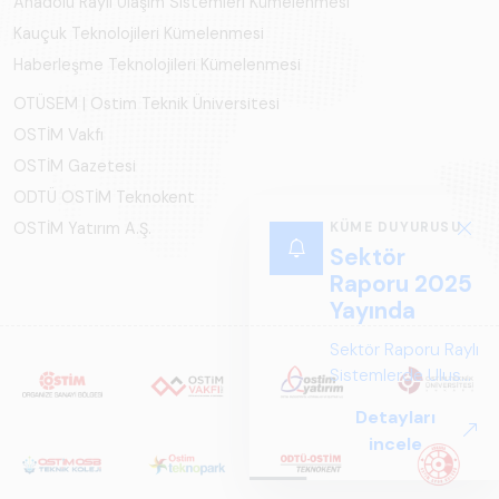
Anadolu Raylı Ulaşım Sistemleri Kümelenmesi
Kauçuk Teknolojileri Kümelenmesi
Haberleşme Teknolojileri Kümelenmesi
OTÜSEM | Ostim Teknik Üniversitesi
OSTİM Vakfı
OSTİM Gazetesi
ODTÜ OSTİM Teknokent
OSTİM Yatırım A.Ş.
KÜME DUYURUSU
Sektör
Raporu 2025
Yayında
Sektör Raporu Raylı
Sistemlerde Ulusal
ve Küresel
Detayları
Perspektif ARUS
incele
tarafından
hazırlanan "Raylı