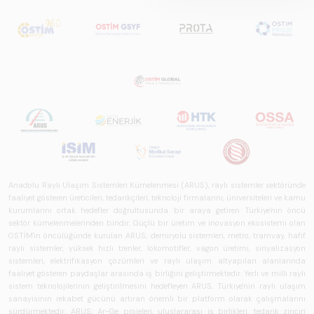
Sistemlerde Ulusal
ve Küresel
Perspektif – Sektör
Raporu 2025",
Türkiye ve dünya
genelindeki raylı
sistemler
sektörünü teknoloji
eğilimleri,
ekosistem yapısı
ve gelecek
perspektifi
Anadolu Raylı Ulaşım Sistemleri Kümelenmesi (ARUS), raylı sistemler sektöründe
açısından kapsamlı
faaliyet gösteren üreticileri, tedarikçileri, teknoloji firmalarını, üniversiteleri ve kamu
kurumlarını ortak hedefler doğrultusunda bir araya getiren Türkiye'nin öncü
biçimde ele alan
sektör kümelenmelerinden biridir. Güçlü bir üretim ve inovasyon ekosistemi olan
bir referans
OSTİM'in öncülüğünde kurulan ARUS; demiryolu sistemleri, metro, tramvay, hafif
çalışmasıdır.
raylı sistemler, yüksek hızlı trenler, lokomotifler, vagon üretimi, sinyalizasyon
sistemleri, elektrifikasyon çözümleri ve raylı ulaşım altyapıları alanlarında
faaliyet gösteren paydaşlar arasında iş birliğini geliştirmektedir. Yerli ve milli raylı
sistem teknolojilerinin geliştirilmesini hedefleyen ARUS, Türkiye'nin raylı ulaşım
sanayisinin rekabet gücünü artıran önemli bir platform olarak çalışmalarını
sürdürmektedir. ARUS; Ar-Ge projeleri, uluslararası iş birlikleri, tedarik zinciri