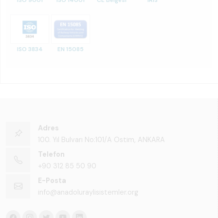
ISO 9001
ISO 14001
CE Belgesi
IRIS
ISO 3834
EN 15085
Adres
100. Yıl Bulvarı No:101/A Ostim, ANKARA
Telefon
+90 312 85 50 90
E-Posta
info@anadoluraylisistemler.org