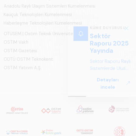
Anadolu Raylı Ulaşım Sistemleri Kümelenmesi
Kauçuk Teknolojileri Kümelenmesi
Haberleşme Teknolojileri Kümelenmesi
KÜME DUYURUSU
OTÜSEM | Ostim Teknik Üniversitesi
Sektör
OSTİM Vakfı
Raporu 2025
Yayında
OSTİM Gazetesi
ODTÜ OSTİM Teknokent
Sektör Raporu Raylı
OSTİM Yatırım A.Ş.
Sistemlerde Ulusal
ve Küresel
Detayları
Perspektif ARUS
incele
tarafından
hazırlanan "Raylı
Sistemlerde Ulusal
ve Küresel
Perspektif – Sektör
Raporu 2025",
Türkiye ve dünya