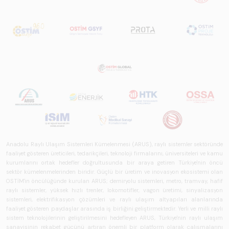
genelindeki raylı
sistemler
sektörünü teknoloji
eğilimleri,
ekosistem yapısı
ve gelecek
perspektifi
açısından kapsamlı
biçimde ele alan
bir referans
çalışmasıdır.
Anadolu Raylı Ulaşım Sistemleri Kümelenmesi (ARUS), raylı sistemler sektöründe
faaliyet gösteren üreticileri, tedarikçileri, teknoloji firmalarını, üniversiteleri ve kamu
kurumlarını ortak hedefler doğrultusunda bir araya getiren Türkiye'nin öncü
sektör kümelenmelerinden biridir. Güçlü bir üretim ve inovasyon ekosistemi olan
OSTİM'in öncülüğünde kurulan ARUS; demiryolu sistemleri, metro, tramvay, hafif
raylı sistemler, yüksek hızlı trenler, lokomotifler, vagon üretimi, sinyalizasyon
sistemleri, elektrifikasyon çözümleri ve raylı ulaşım altyapıları alanlarında
faaliyet gösteren paydaşlar arasında iş birliğini geliştirmektedir. Yerli ve milli raylı
sistem teknolojilerinin geliştirilmesini hedefleyen ARUS, Türkiye'nin raylı ulaşım
sanayisinin rekabet gücünü artıran önemli bir platform olarak çalışmalarını