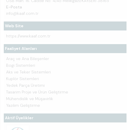
OSB Mah. 16. Cadde No: 4/A5 Melikgazi/KAYSERİ 38165
E-Posta
info@kaaf.com.tr
Web Site
https://www.kaaf.com.tr
Faaliyet Alanları
Araç ve Ana Bileşenler
Bogi Sistemleri
Aks ve Teker Sistemleri
Kuplör Sistemleri
Yedek Parça Üretimi
Tasarım Proje ve Ürün Geliştirme
Mühendislik ve Müşavirlik
Yazılım Geliştirme
Aktif Üyelikler