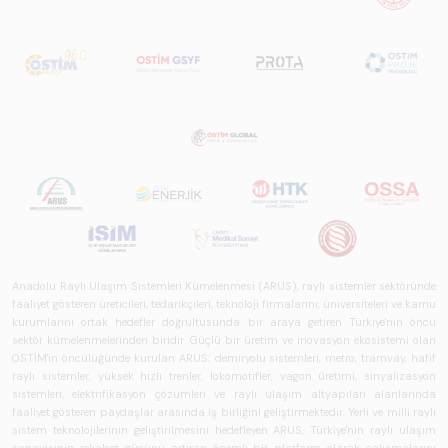
genelindeki raylı
sistemler
sektörünü teknoloji
eğilimleri,
ekosistem yapısı
ve gelecek
perspektifi
açısından kapsamlı
biçimde ele alan
bir referans
çalışmasıdır.
Anadolu Raylı Ulaşım Sistemleri Kümelenmesi (ARUS), raylı sistemler sektöründe
faaliyet gösteren üreticileri, tedarikçileri, teknoloji firmalarını, üniversiteleri ve kamu
kurumlarını ortak hedefler doğrultusunda bir araya getiren Türkiye'nin öncü
sektör kümelenmelerinden biridir. Güçlü bir üretim ve inovasyon ekosistemi olan
OSTİM'in öncülüğünde kurulan ARUS; demiryolu sistemleri, metro, tramvay, hafif
raylı sistemler, yüksek hızlı trenler, lokomotifler, vagon üretimi, sinyalizasyon
sistemleri, elektrifikasyon çözümleri ve raylı ulaşım altyapıları alanlarında
faaliyet gösteren paydaşlar arasında iş birliğini geliştirmektedir. Yerli ve milli raylı
sistem teknolojilerinin geliştirilmesini hedefleyen ARUS, Türkiye'nin raylı ulaşım