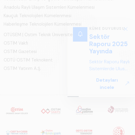
Anadolu Raylı Ulaşım Sistemleri Kümelenmesi
Kauçuk Teknolojileri Kümelenmesi
Haberleşme Teknolojileri Kümelenmesi
KÜME DUYURUSU
OTÜSEM | Ostim Teknik Üniversitesi
Sektör
Raporu 2025
OSTİM Vakfı
Yayında
OSTİM Gazetesi
ODTÜ OSTİM Teknokent
Sektör Raporu Raylı
Sistemlerde Ulusal
OSTİM Yatırım A.Ş.
ve Küresel
Detayları
Perspektif ARUS
incele
tarafından
hazırlanan "Raylı
Sistemlerde Ulusal
ve Küresel
Perspektif – Sektör
Raporu 2025",
Türkiye ve dünya