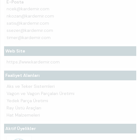
E-Posta
ncek@kardemir.com
nkozan@kardemir.com
satis@kardemir.com
ssezer@kardemir.com
timer@kardemir.com
Web Site
https://www.kardemir.com
Faaliyet Alanları
Aks ve Teker Sistemleri
Vagon ve Vagon Parçaları Üretimi
Yedek Parça Üretimi
Ray Üstü Araçları
Hat Malzemeleri
Aktif Üyelikler