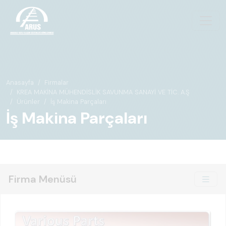
Anasayfa
Firmalar
KREA MAKİNA MÜHENDİSLİK SAVUNMA SANAYİ VE TİC. A.Ş
Ürünler
İş Makina Parçaları
İş Makina Parçaları
Firma Menüsü