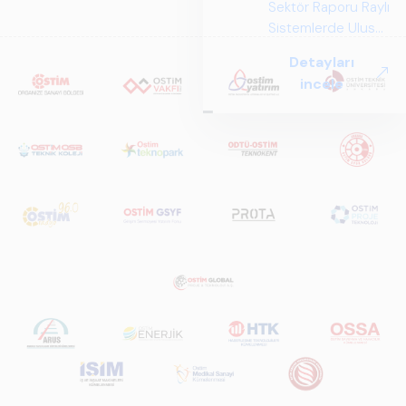
Sektör Raporu Raylı
Sistemlerde Ulusal
ve Küresel
Detayları
Perspektif ARUS
incele
tarafından
hazırlanan "Raylı
Sistemlerde Ulusal
ve Küresel
Perspektif – Sektör
Raporu 2025",
Türkiye ve dünya
genelindeki raylı
sistemler
sektörünü teknoloji
eğilimleri,
ekosistem yapısı
ve gelecek
perspektifi
açısından kapsamlı
biçimde ele alan