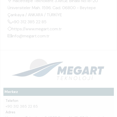
Hacettepe Teknokent 3.ARGE Binası No:18-20
Üniversiteler Mah. 1596. Cad. 06800 - Beytepe
Çankaya / ANKARA / TÜRKİYE
+90 312 385 22 85
https://www.megart.com.tr
info@megart.com.tr
Merkez
Telefon
+90 312 385 22 85
Adres