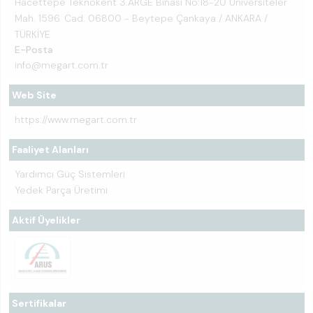
Hacettepe Teknokent 3.ARGE Binası No:18-20 Üniversiteler
Mah. 1596. Cad. 06800 - Beytepe Çankaya / ANKARA /
TÜRKİYE
E-Posta
info@megart.com.tr
Web Site
https://www.megart.com.tr
Faaliyet Alanları
Yardımcı Güç Sistemleri
Yedek Parça Üretimi
Aktif Üyelikler
Sertifikalar