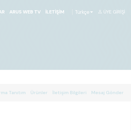
Türkçe
AR
ARUS WEB TV
İLETIŞIM
ÜYE GIRIŞI
rma Tanıtım
Ürünler
İletişim Bilgileri
Mesaj Gönder