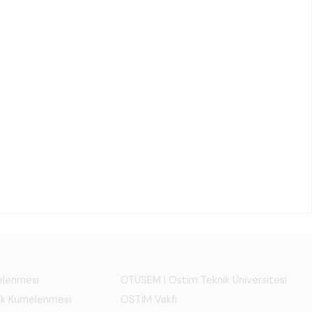
melenmesi
OTÜSEM | Ostim Teknik Üniversitesi
ık Kümelenmesi
OSTİM Vakfı