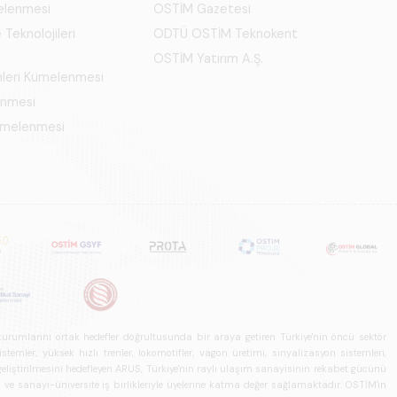
elenmesi
OSTİM Gazetesi
 Teknolojileri
ODTÜ OSTİM Teknokent
OSTİM Yatırım A.Ş.
mleri Kümelenmesi
enmesi
Kümelenmesi
u kurumlarını ortak hedefler doğrultusunda bir araya getiren Türkiye'nin öncü sektör
ler, yüksek hızlı trenler, lokomotifler, vagon üretimi, sinyalizasyon sistemleri,
in geliştirilmesini hedefleyen ARUS, Türkiye'nin raylı ulaşım sanayisinin rekabet gücünü
rı ve sanayi-üniversite iş birlikleriyle üyelerine katma değer sağlamaktadır. OSTİM'in