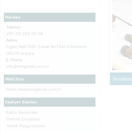
Merkez
Telefon
+90 312 255 98 38
Adres
Ergazi Mah 1819. Sokak No:1 Kat:4 Batıkent
06370 Ankara
E-Posta
info@megetek.com.tr
Sinyaliza
Web Site
https://www.megetek.com.tr
Faaliyet Alanları
Kablo Sistemleri
Elektrik Donanımı
Yedek Parça Üretimi