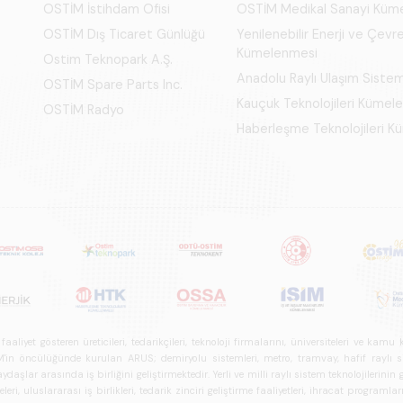
OSTİM İstihdam Ofisi
OSTİM Medikal Sanayi Küm
OSTİM Dış Ticaret Günlüğü
Yenilenebilir Enerji ve Çevre
Kümelenmesi
Ostim Teknopark A.Ş.
Anadolu Raylı Ulaşım Siste
OSTİM Spare Parts Inc.
Kauçuk Teknolojileri Kümel
OSTİM Radyo
Haberleşme Teknolojileri 
iyet gösteren üreticileri, tedarikçileri, teknoloji firmalarını, üniversiteleri ve kam
n öncülüğünde kurulan ARUS; demiryolu sistemleri, metro, tramvay, hafif raylı sistem
daşlar arasında iş birliğini geliştirmektedir. Yerli ve milli raylı sistem teknolojilerin
i, uluslararası iş birlikleri, tedarik zinciri geliştirme faaliyetleri, ihracat programla