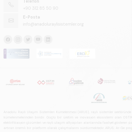
Telefon
+90 312 85 50 90
E-Posta
info@anadoluraylisistemler.org
Anadolu Raylı Ulaşım Sistemleri Kümelenmesi (ARUS), raylı sistemler sektöründe faal
kümelenmelerinden biridir. Güçlü bir üretim ve inovasyon ekosistemi olan OSTİM'i
elektrifikasyon çözümleri ve raylı ulaşım altyapıları alanlarında faaliyet gösteren pay
artıran önemli bir platform olarak çalışmalarını sürdürmektedir. ARUS; Ar-Ge projeler