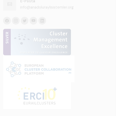
E-Posta
info@anadoluraylisistemler.org