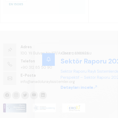
EN 15085
Adres
100. Yıl Bulvarı No:101/A Ostim, ANKARA
KÜME DUYURUSU
Sektör Raporu 20
Telefon
+90 312 85 50 90
Sektör Raporu Raylı Sistemlerde
E-Posta
Perspektif – Sektör Raporu 2025
info@anadoluraylisistemler.org
gelecek perspektifi açısından ka
Detayları incele