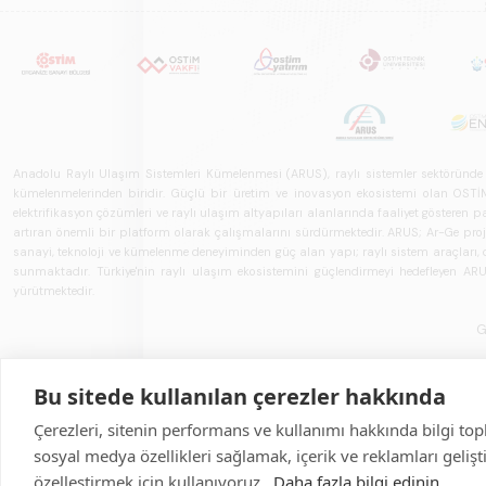
Anadolu Raylı Ulaşım Sistemleri Kümelenmesi (ARUS), raylı sistemler sektöründe faal
kümelenmelerinden biridir. Güçlü bir üretim ve inovasyon ekosistemi olan OSTİM'i
elektrifikasyon çözümleri ve raylı ulaşım altyapıları alanlarında faaliyet gösteren pay
artıran önemli bir platform olarak çalışmalarını sürdürmektedir. ARUS; Ar-Ge projeler
sanayi, teknoloji ve kümelenme deneyiminden güç alan yapı; raylı sistem araçları, demi
sunmaktadır. Türkiye'nin raylı ulaşım ekosistemini güçlendirmeyi hedefleyen ARUS,
yürütmektedir.
G
Bu sitede kullanılan çerezler hakkında
Çerezleri, sitenin performans ve kullanımı hakkında bilgi top
sosyal medya özellikleri sağlamak, içerik ve reklamları geliş
özelleştirmek için kullanıyoruz.
Daha fazla bilgi edinin