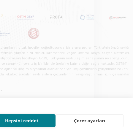
u kurumlarını ortak hedefler doğrultusunda bir araya getiren Türkiye'nin öncü sektör
ler, yüksek hızlı trenler, lokomotifler, vagon üretimi, sinyalizasyon sistemleri,
in geliştirilmesini hedefleyen ARUS, Türkiye'nin raylı ulaşım sanayisinin rekabet gücünü
rı ve sanayi-üniversite iş birlikleriyle üyelerine katma değer sağlamaktadır. OSTİM'in
olojileri ve ulaşım altyapıları alanlarında yenilikçi çözümlerin geliştirilmesine katkı
arda rekabet edebilen raylı sistem çözümlerinin yaygınlaştırılması için çalışmalar
Hepsini reddet
Çerez ayarları