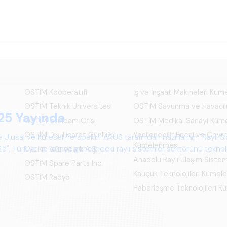
OSTİM Kooperatifi
İş ve İnşaat Makineleri Kü
OSTİM Teknik Üniversitesi
OSTİM Savunma ve Havacıl
25 Yayında
OSTİM İstihdam Ofisi
OSTİM Medikal Sanayi Küm
OSTİM Dış Ticaret Günlüğü
Yenilenebilir Enerji ve Çevre
 Ulusal ve Küresel Perspektif ARUS tarafından hazırlanan "Raylı S
Kümelenmesi
", Türkiye ve dünya genelindeki raylı sistemler sektörünü teknoloj
Ostim Teknopark A.Ş.
Anadolu Raylı Ulaşım Siste
psamlı biçimde ele alan bir referans çalışmasıdır.
OSTİM Spare Parts Inc.
Kauçuk Teknolojileri Kümel
OSTİM Radyo
Haberleşme Teknolojileri 