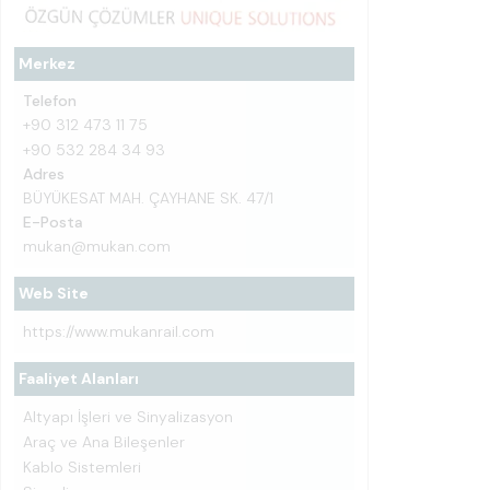
Merkez
Telefon
+90 312 473 11 75
+90 532 284 34 93
Adres
BÜYÜKESAT MAH. ÇAYHANE SK. 47/1
E-Posta
mukan@mukan.com
Web Site
https://www.mukanrail.com
Faaliyet Alanları
Altyapı İşleri ve Sinyalizasyon
Araç ve Ana Bileşenler
Kablo Sistemleri