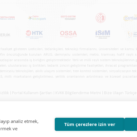
iyet gösteren üreticileri, tedarikçileri, teknoloji firmalarını, üniversiteleri ve kam
n öncülüğünde kurulan ARUS; demiryolu sistemleri, metro, tramvay, hafif raylı sistem
daşlar arasında iş birliğini geliştirmektedir. Yerli ve milli raylı sistem teknolojilerin
i, uluslararası iş birlikleri, tedarik zinciri geliştirme faaliyetleri, ihracat programla
ryolu teknolojileri, akıllı ulaşım sistemleri, tren kontrol sistemleri, sinyalizasyon tekn
 milli markaların geliştirilmesi, yerlilik oranlarının artırılması ve küresel pazarl
izlilik
| Portal Kullanım Şartları
| KVKK Bilgilendirme Metni
| Bize Ulaşın
Türkçe
layıp analiz etmek,
Tüm çerezlere izin ver
tirmek ve