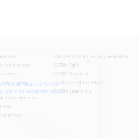
melenmesi
OTÜSEM | Ostim Teknik Üniversitesi
ık Kümelenmesi
OSTİM Vakfı
elenmesi
OSTİM Gazetesi
 Teknolojileri
ODTÜ OSTİM Teknokent
istemlerde Ulusal ve Küresel
i eğilimleri, ekosistem yapısı ve
OSTİM Yatırım A.Ş.
mleri Kümelenmesi
enmesi
Kümelenmesi